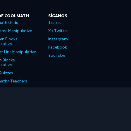
DE COOLMATH
SÍGANOS
ath4Kids
TikTok
ame Manipulative
X / Twitter
en Blocks
Instagram
lative
Facebook
 Line Manipulative
YouTube
n Blocks
lative
Quizzes
ath4Teachers
ath4Parents