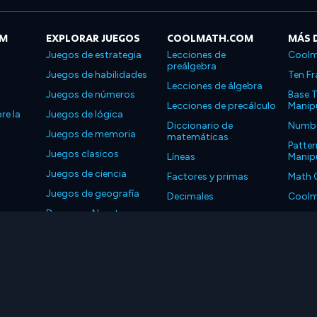
OM
EXPLORAR JUEGOS
COOLMATH.COM
MÁS 
Juegos de estrategia
Lecciones de
Coolm
preálgebra
Juegos de habilidades
Ten Fr
Lecciones de álgebra
Juegos de números
Base T
Lecciones de precálculo
Manipu
re la
Juegos de lógica
Diccionario de
Number
Juegos de memoria
matemáticas
Patter
Juegos clasicos
Líneas
Manipu
Juegos de ciencia
Factores y primas
Math 
Juegos de geografía
Decimales
Coolm
Descarga Nuestras
Propiedades
Coolm
Aplicaciones
LLC. Reservados todos los derechos.