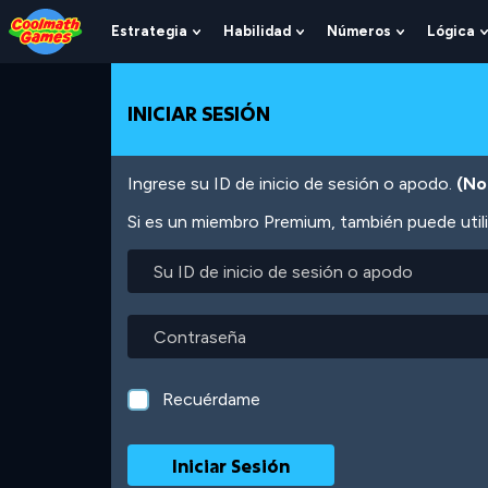
Skip
Skip
Skip
Skip
Pasar
to
to
to
to
al
Estrategia
Habilidad
Números
Lógica
Show
Show
Show
Top
Navigation
Main
Footer
contenido
Submenu
Submenu
Submenu
of
Content
principal
For
For
For
Page
Estrategia
Habilidad
Números
INICIAR SESIÓN
Ingrese su ID de inicio de sesión o apodo.
(No
Si es un miembro Premium, también puede utili
Su
ID
de
inicio
Contraseña
de
sesión
o
Recuérdame
apodo