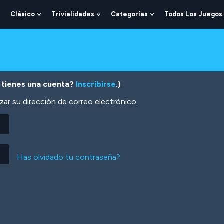
Clásico
Trivialidades
Categorías
Todos Los Juegos
Show
Show
Show
Show
Submenu
Submenu
Submenu
Submenu
For
For
For
For
Lógica
Clásico
Trivialidades
Categorías
 tienes una cuenta?
Inscribirse
.)
zar su dirección de correo electrónico.
Has olvidado tu contraseña?