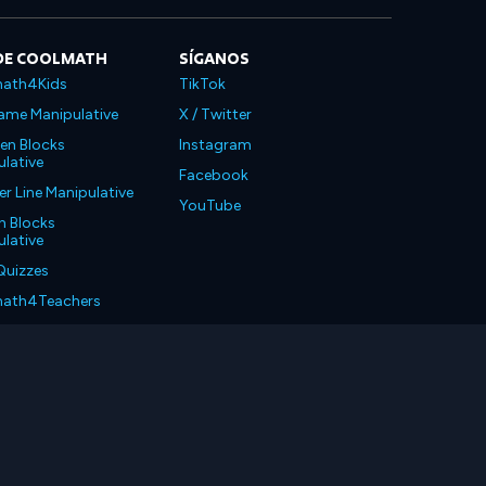
DE COOLMATH
SÍGANOS
ath4Kids
TikTok
ame Manipulative
X / Twitter
en Blocks
Instagram
lative
Facebook
 Line Manipulative
YouTube
n Blocks
lative
Quizzes
ath4Teachers
ath4Parents