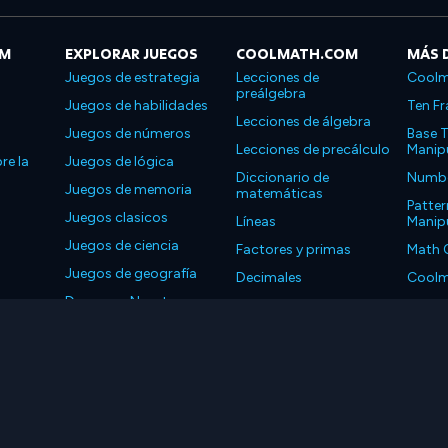
OM
EXPLORAR JUEGOS
COOLMATH.COM
MÁS 
Juegos de estrategia
Lecciones de
Coolm
preálgebra
Juegos de habilidades
Ten Fr
Lecciones de álgebra
Juegos de números
Base T
Lecciones de precálculo
Manipu
re la
Juegos de lógica
Diccionario de
Number
Juegos de memoria
matemáticas
Patter
Juegos clasicos
Líneas
Manipu
Juegos de ciencia
Factores y primas
Math 
Juegos de geografía
Decimales
Coolm
Descarga Nuestras
Propiedades
Coolm
Aplicaciones
LLC. Reservados todos los derechos.