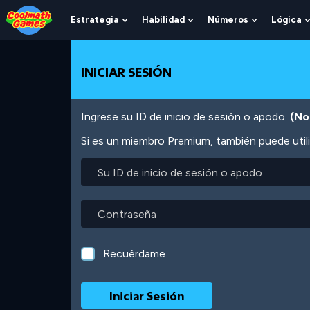
Skip
Skip
Skip
Skip
Pasar
to
to
to
to
al
Estrategia
Habilidad
Números
Lógica
Show
Show
Show
Top
Navigation
Main
Footer
contenido
Submenu
Submenu
Submenu
of
Content
principal
For
For
For
Page
Estrategia
Habilidad
Números
INICIAR SESIÓN
Ingrese su ID de inicio de sesión o apodo.
(No
Si es un miembro Premium, también puede utili
Su
ID
de
inicio
Contraseña
de
sesión
o
Recuérdame
apodo