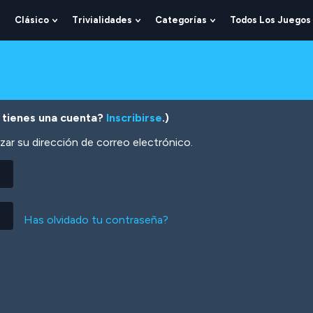
Clásico
Trivialidades
Categorías
Todos Los Juegos
Show
Show
Show
Show
Submenu
Submenu
Submenu
Submenu
For
For
For
For
Lógica
Clásico
Trivialidades
Categorías
 tienes una cuenta?
Inscribirse
.)
zar su dirección de correo electrónico.
Has olvidado tu contraseña?