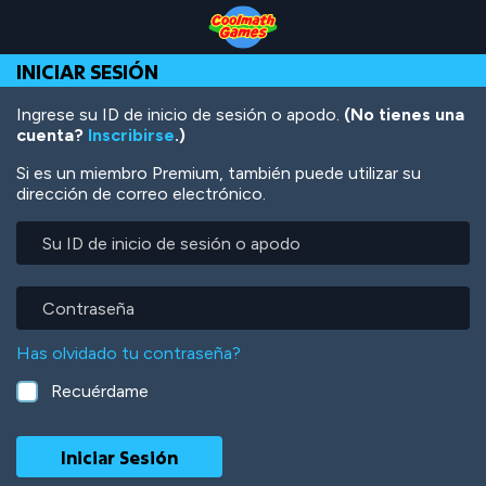
Skip
Skip
Skip
Skip
Pasar
to
to
to
to
al
Top
Navigation
Main
Footer
contenido
INICIAR SESIÓN
of
Content
principal
Page
Ingrese su ID de inicio de sesión o apodo.
(No tienes una
cuenta?
Inscribirse
.)
Si es un miembro Premium, también puede utilizar su
dirección de correo electrónico.
Su
ID
de
inicio
Contraseña
de
sesión
Has olvidado tu contraseña?
o
apodo
Recuérdame