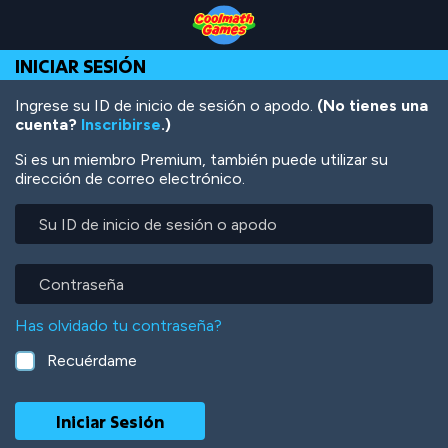
Skip
Skip
Skip
Skip
Pasar
to
to
to
to
al
Top
Navigation
Main
Footer
contenido
INICIAR SESIÓN
of
Content
principal
Page
Ingrese su ID de inicio de sesión o apodo.
(No tienes una
cuenta?
Inscribirse
.)
Si es un miembro Premium, también puede utilizar su
dirección de correo electrónico.
Su
ID
de
inicio
Contraseña
de
sesión
Has olvidado tu contraseña?
o
apodo
Recuérdame