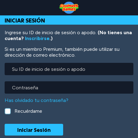
Skip
Skip
Skip
Skip
Pasar
to
to
to
to
al
Top
Navigation
Main
Footer
contenido
INICIAR SESIÓN
of
Content
principal
Page
Ingrese su ID de inicio de sesión o apodo.
(No tienes una
cuenta?
Inscribirse
.)
Si es un miembro Premium, también puede utilizar su
dirección de correo electrónico.
Su
ID
de
inicio
Contraseña
de
sesión
Has olvidado tu contraseña?
o
apodo
Recuérdame