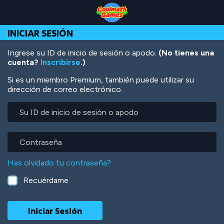
Skip
Skip
Skip
Skip
Pasar
to
to
to
to
al
Top
Navigation
Main
Footer
contenido
INICIAR SESIÓN
of
Content
principal
Page
Ingrese su ID de inicio de sesión o apodo.
(No tienes una
cuenta?
Inscribirse
.)
Si es un miembro Premium, también puede utilizar su
dirección de correo electrónico.
Su
ID
de
inicio
Contraseña
de
sesión
Has olvidado tu contraseña?
o
apodo
Recuérdame