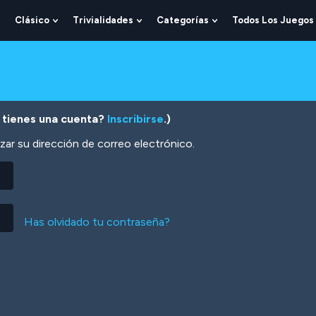
Clásico
Trivialidades
Categorías
Todos Los Juegos
Show
Show
Show
Show
Submenu
Submenu
Submenu
Submenu
For
For
For
For
Lógica
Clásico
Trivialidades
Categorías
 tienes una cuenta?
Inscribirse
.)
zar su dirección de correo electrónico.
Has olvidado tu contraseña?