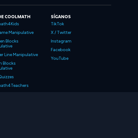
DE COOLMATH
SÍGANOS
ath4Kids
TikTok
ame Manipulative
X / Twitter
en Blocks
Instagram
lative
Facebook
 Line Manipulative
YouTube
n Blocks
lative
Quizzes
ath4Teachers
ath4Parents