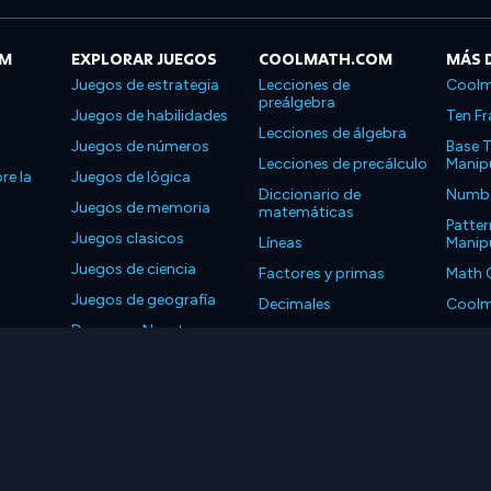
OM
EXPLORAR JUEGOS
COOLMATH.COM
MÁS 
Juegos de estrategia
Lecciones de
Coolm
preálgebra
Juegos de habilidades
Ten Fr
Lecciones de álgebra
Juegos de números
Base T
Lecciones de precálculo
Manipu
re la
Juegos de lógica
Diccionario de
Number
Juegos de memoria
matemáticas
Patter
Juegos clasicos
Líneas
Manipu
Juegos de ciencia
Factores y primas
Math 
Juegos de geografía
Decimales
Coolm
Descarga Nuestras
Propiedades
Coolm
Aplicaciones
LLC. Reservados todos los derechos.