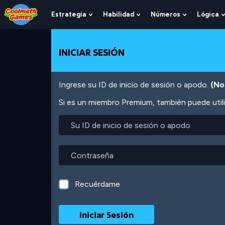
Skip
Skip
Skip
Skip
Pasar
to
to
to
to
al
Estrategia
Habilidad
Números
Lógica
Show
Show
Show
Top
Navigation
Main
Footer
contenido
Submenu
Submenu
Submenu
of
Content
principal
For
For
For
Page
Estrategia
Habilidad
Números
INICIAR SESIÓN
Ingrese su ID de inicio de sesión o apodo.
(No
Si es un miembro Premium, también puede utili
Su
ID
de
inicio
Contraseña
de
sesión
o
Recuérdame
apodo