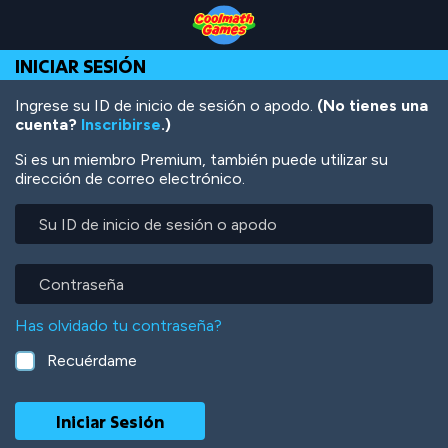
Skip
Skip
Skip
Skip
Pasar
to
to
to
to
al
Top
Navigation
Main
Footer
contenido
INICIAR SESIÓN
of
Content
principal
Page
Ingrese su ID de inicio de sesión o apodo.
(No tienes una
cuenta?
Inscribirse
.)
Si es un miembro Premium, también puede utilizar su
dirección de correo electrónico.
Su
ID
de
inicio
Contraseña
de
sesión
Has olvidado tu contraseña?
o
apodo
Recuérdame