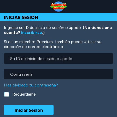
Skip
Skip
Skip
Skip
Pasar
to
to
to
to
al
Top
Navigation
Main
Footer
contenido
INICIAR SESIÓN
of
Content
principal
Page
Ingrese su ID de inicio de sesión o apodo.
(No tienes una
cuenta?
Inscribirse
.)
Si es un miembro Premium, también puede utilizar su
dirección de correo electrónico.
Su
ID
de
inicio
Contraseña
de
sesión
Has olvidado tu contraseña?
o
apodo
Recuérdame