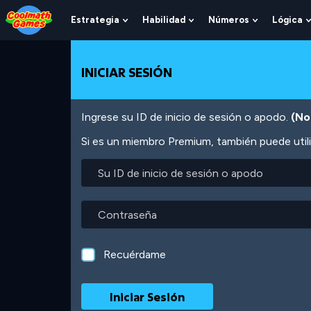
Skip
Skip
Skip
Skip
Pasar
to
to
to
to
al
Estrategia
Habilidad
Números
Lógica
Show
Show
Show
Top
Navigation
Main
Footer
contenido
Submenu
Submenu
Submenu
of
Content
principal
For
For
For
Page
Estrategia
Habilidad
Números
INICIAR SESIÓN
Ingrese su ID de inicio de sesión o apodo.
(No
Si es un miembro Premium, también puede utili
Su
ID
de
inicio
Contraseña
de
sesión
o
Recuérdame
apodo