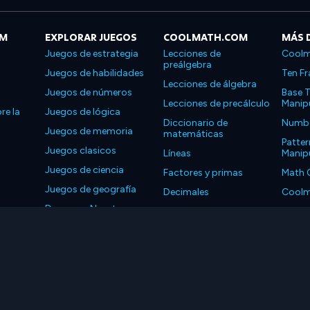
OM
EXPLORAR JUEGOS
COOLMATH.COM
MÁS 
Juegos de estrategia
Lecciones de
Coolm
preálgebra
Juegos de habilidades
Ten Fr
Lecciones de álgebra
Juegos de números
Base T
Lecciones de precálculo
Manipu
re la
Juegos de lógica
Diccionario de
Number
Juegos de memoria
matemáticas
Patter
Juegos clasicos
Líneas
Manipu
Juegos de ciencia
Factores y primas
Math 
Juegos de geografía
Decimales
Coolm
Descarga Nuestras
Propiedades
Coolm
Aplicaciones
LLC. Reservados todos los derechos.