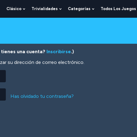
Clásico
Trivialidades
Categorías
Todos Los Juegos
Show
Show
Show
Show
Submenu
Submenu
Submenu
Submenu
For
For
For
For
Lógica
Clásico
Trivialidades
Categorías
 tienes una cuenta?
Inscribirse
.)
zar su dirección de correo electrónico.
Has olvidado tu contraseña?