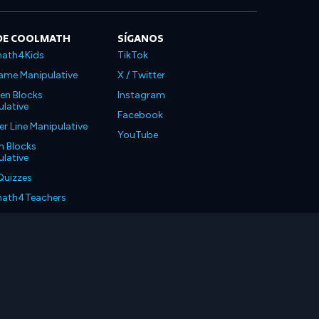
DE COOLMATH
SÍGANOS
ath4Kids
TikTok
ame Manipulative
X / Twitter
en Blocks
Instagram
lative
Facebook
 Line Manipulative
YouTube
n Blocks
lative
Quizzes
ath4Teachers
ath4Parents