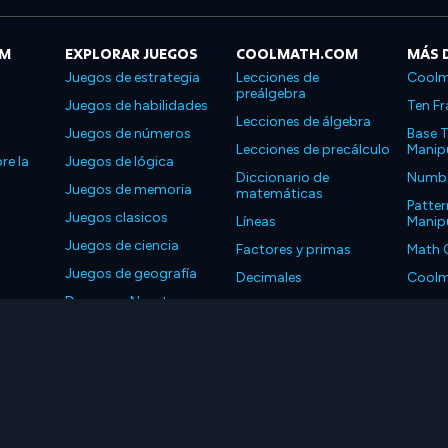
OM
EXPLORAR JUEGOS
COOLMATH.COM
MÁS 
Juegos de estrategia
Lecciones de
Coolm
preálgebra
Juegos de habilidades
Ten Fr
Lecciones de álgebra
Juegos de números
Base T
Lecciones de precálculo
Manipu
re la
Juegos de lógica
Diccionario de
Number
Juegos de memoria
matemáticas
Patter
Juegos clasicos
Líneas
Manipu
Juegos de ciencia
Factores y primas
Math 
Juegos de geografía
Decimales
Coolm
Descarga Nuestras
Propiedades
Coolm
Aplicaciones
LLC. Reservados todos los derechos.