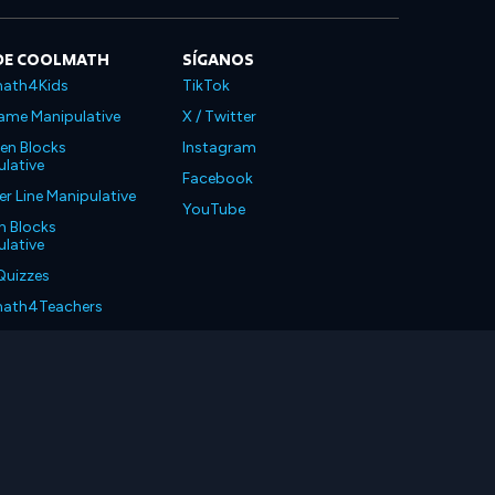
DE COOLMATH
SÍGANOS
ath4Kids
TikTok
ame Manipulative
X / Twitter
en Blocks
Instagram
lative
Facebook
 Line Manipulative
YouTube
n Blocks
lative
Quizzes
ath4Teachers
ath4Parents