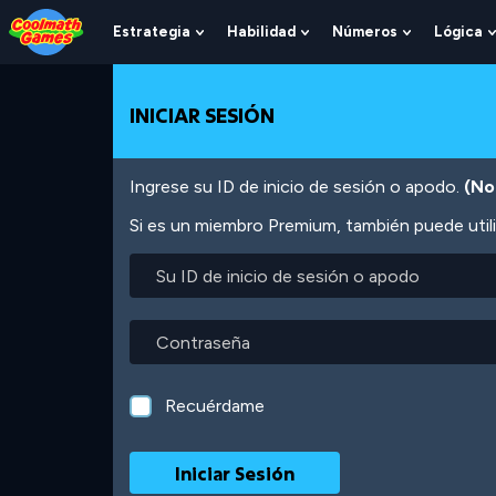
Skip
Skip
Skip
Skip
Pasar
to
to
to
to
al
Estrategia
Habilidad
Números
Lógica
Show
Show
Show
Top
Navigation
Main
Footer
contenido
Submenu
Submenu
Submenu
of
Content
principal
For
For
For
Page
Estrategia
Habilidad
Números
INICIAR SESIÓN
Ingrese su ID de inicio de sesión o apodo.
(No
Si es un miembro Premium, también puede utili
Su
ID
de
inicio
Contraseña
de
sesión
o
Recuérdame
apodo