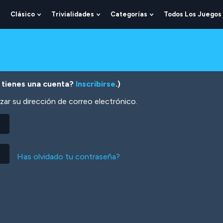
Clásico
Trivialidades
Categorías
Todos Los Juegos
Show
Show
Show
Show
Submenu
Submenu
Submenu
Submenu
For
For
For
For
Lógica
Clásico
Trivialidades
Categorías
 tienes una cuenta?
Inscribirse
.)
zar su dirección de correo electrónico.
Has olvidado tu contraseña?