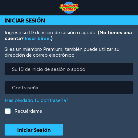
Skip
Skip
Skip
Skip
Pasar
to
to
to
to
al
Top
Navigation
Main
Footer
contenido
INICIAR SESIÓN
of
Content
principal
Page
Ingrese su ID de inicio de sesión o apodo.
(No tienes una
cuenta?
Inscribirse
.)
Si es un miembro Premium, también puede utilizar su
dirección de correo electrónico.
Su
ID
de
inicio
Contraseña
de
sesión
Has olvidado tu contraseña?
o
apodo
Recuérdame