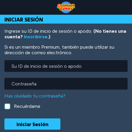
Skip
Skip
Skip
Skip
Pasar
to
to
to
to
al
Top
Navigation
Main
Footer
contenido
INICIAR SESIÓN
of
Content
principal
Page
Ingrese su ID de inicio de sesión o apodo.
(No tienes una
cuenta?
Inscribirse
.)
Si es un miembro Premium, también puede utilizar su
dirección de correo electrónico.
Su
ID
de
inicio
Contraseña
de
sesión
Has olvidado tu contraseña?
o
apodo
Recuérdame