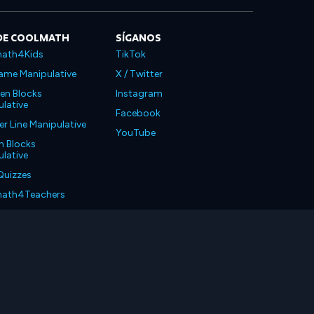
DE COOLMATH
SÍGANOS
ath4Kids
TikTok
ame Manipulative
X / Twitter
en Blocks
Instagram
lative
Facebook
 Line Manipulative
YouTube
n Blocks
lative
Quizzes
ath4Teachers
ath4Parents