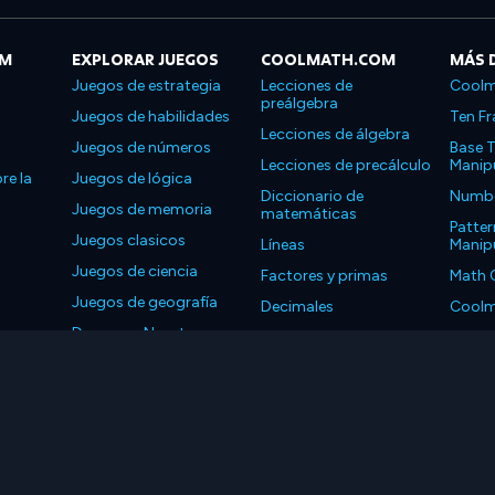
OM
EXPLORAR JUEGOS
COOLMATH.COM
MÁS 
Juegos de estrategia
Lecciones de
Coolm
preálgebra
Juegos de habilidades
Ten Fr
Lecciones de álgebra
Juegos de números
Base T
Lecciones de precálculo
Manipu
re la
Juegos de lógica
Diccionario de
Number
Juegos de memoria
matemáticas
Patter
Juegos clasicos
Líneas
Manipu
Juegos de ciencia
Factores y primas
Math 
Juegos de geografía
Decimales
Coolm
Descarga Nuestras
Propiedades
Coolm
Aplicaciones
LLC. Reservados todos los derechos.