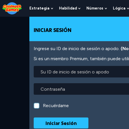
Skip
Skip
Skip
Skip
Pasar
to
to
to
to
al
Estrategia
Habilidad
Números
Lógica
Show
Show
Show
Top
Navigation
Main
Footer
contenido
Submenu
Submenu
Submenu
of
Content
principal
For
For
For
Page
Estrategia
Habilidad
Números
INICIAR SESIÓN
Ingrese su ID de inicio de sesión o apodo.
(No
Si es un miembro Premium, también puede utili
Su
ID
de
inicio
Contraseña
de
sesión
o
Recuérdame
apodo