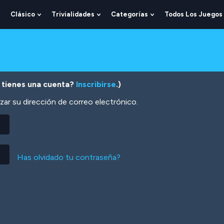
Clásico
Trivialidades
Categorías
Todos Los Juegos
Show
Show
Show
Show
Submenu
Submenu
Submenu
Submenu
For
For
For
For
Lógica
Clásico
Trivialidades
Categorías
 tienes una cuenta?
Inscribirse
.)
zar su dirección de correo electrónico.
Has olvidado tu contraseña?