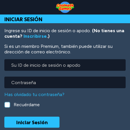
Skip
Skip
Skip
Skip
Pasar
to
to
to
to
al
Top
Navigation
Main
Footer
contenido
INICIAR SESIÓN
of
Content
principal
Page
Ingrese su ID de inicio de sesión o apodo.
(No tienes una
cuenta?
Inscribirse
.)
Si es un miembro Premium, también puede utilizar su
dirección de correo electrónico.
Su
ID
de
inicio
Contraseña
de
sesión
Has olvidado tu contraseña?
o
apodo
Recuérdame