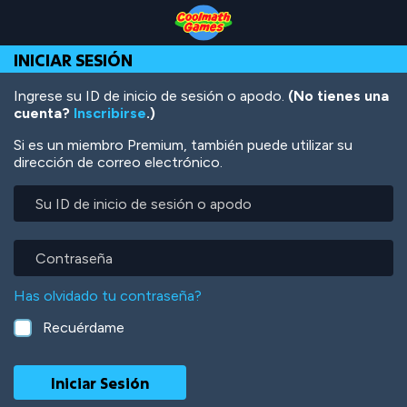
Skip
Skip
Skip
Skip
Pasar
to
to
to
to
al
Top
Navigation
Main
Footer
contenido
INICIAR SESIÓN
of
Content
principal
Page
Ingrese su ID de inicio de sesión o apodo.
(No tienes una
cuenta?
Inscribirse
.)
Si es un miembro Premium, también puede utilizar su
dirección de correo electrónico.
Su
ID
de
inicio
Contraseña
de
sesión
Has olvidado tu contraseña?
o
apodo
Recuérdame