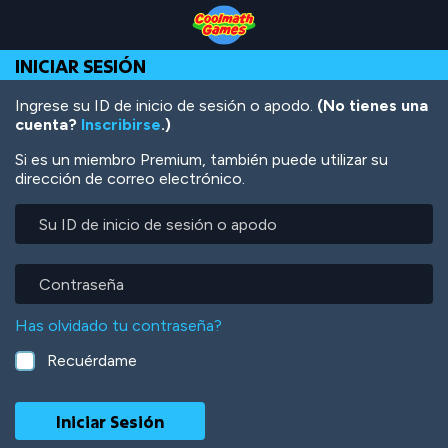
Skip
Skip
Skip
Skip
Pasar
to
to
to
to
al
Top
Navigation
Main
Footer
contenido
INICIAR SESIÓN
of
Content
principal
Page
Ingrese su ID de inicio de sesión o apodo.
(No tienes una
cuenta?
Inscribirse
.)
Si es un miembro Premium, también puede utilizar su
dirección de correo electrónico.
Su
ID
de
inicio
Contraseña
de
sesión
Has olvidado tu contraseña?
o
apodo
Recuérdame