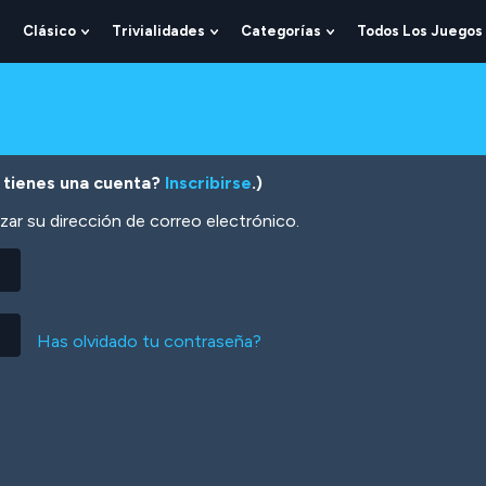
Clásico
Trivialidades
Categorías
Todos Los Juegos
Show
Show
Show
Show
Submenu
Submenu
Submenu
Submenu
For
For
For
For
Lógica
Clásico
Trivialidades
Categorías
 tienes una cuenta?
Inscribirse
.)
zar su dirección de correo electrónico.
Has olvidado tu contraseña?