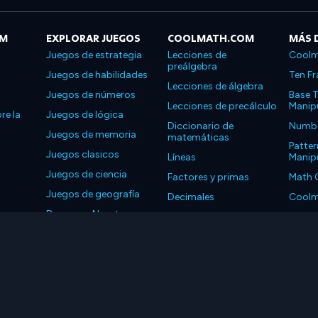
OM
EXPLORAR JUEGOS
COOLMATH.COM
MÁS 
Juegos de estrategia
Lecciones de
Coolm
preálgebra
Juegos de habilidades
Ten Fr
Lecciones de álgebra
Juegos de números
Base T
Lecciones de precálculo
Manipu
re la
Juegos de lógica
Diccionario de
Number
Juegos de memoria
matemáticas
Patter
Juegos clasicos
Líneas
Manipu
Juegos de ciencia
Factores y primas
Math 
Juegos de geografía
Decimales
Coolm
Descarga Nuestras
Propiedades
Coolm
Aplicaciones
LLC. Reservados todos los derechos.