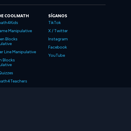
DE COOLMATH
SÍGANOS
ath4Kids
TikTok
ame Manipulative
X / Twitter
en Blocks
Instagram
lative
Facebook
 Line Manipulative
YouTube
n Blocks
lative
Quizzes
ath4Teachers
ath4Parents