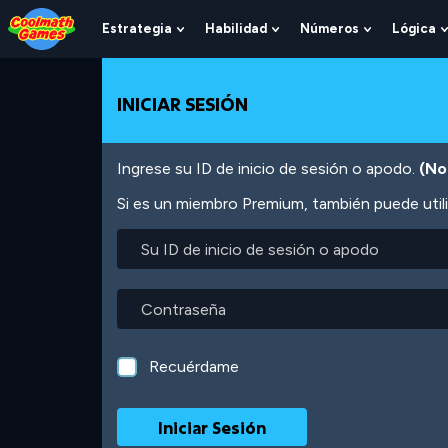
Skip
Skip
Skip
Skip
Pasar
to
to
to
to
al
Estrategia
Habilidad
Números
Lógica
Show
Show
Show
Top
Navigation
Main
Footer
contenido
Submenu
Submenu
Submenu
of
Content
principal
For
For
For
Page
Estrategia
Habilidad
Números
INICIAR SESIÓN
Ingrese su ID de inicio de sesión o apodo.
(No
Si es un miembro Premium, también puede utili
Su
ID
de
inicio
Contraseña
de
sesión
o
Recuérdame
apodo