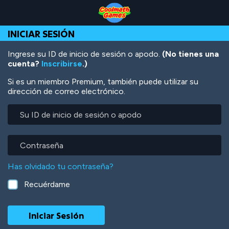
Skip
Skip
Skip
Skip
Pasar
to
to
to
to
al
Top
Navigation
Main
Footer
contenido
INICIAR SESIÓN
of
Content
principal
Page
Ingrese su ID de inicio de sesión o apodo.
(No tienes una
cuenta?
Inscribirse
.)
Si es un miembro Premium, también puede utilizar su
dirección de correo electrónico.
Su
ID
de
inicio
Contraseña
de
sesión
Has olvidado tu contraseña?
o
apodo
Recuérdame