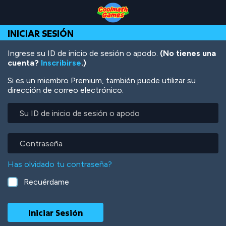
Skip
Skip
Skip
Skip
Pasar
to
to
to
to
al
Top
Navigation
Main
Footer
contenido
INICIAR SESIÓN
of
Content
principal
Page
Ingrese su ID de inicio de sesión o apodo.
(No tienes una
cuenta?
Inscribirse
.)
Si es un miembro Premium, también puede utilizar su
dirección de correo electrónico.
Su
ID
de
inicio
Contraseña
de
sesión
Has olvidado tu contraseña?
o
apodo
Recuérdame