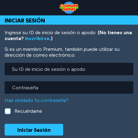
Skip
Skip
Skip
Skip
Pasar
to
to
to
to
al
Top
Navigation
Main
Footer
contenido
INICIAR SESIÓN
of
Content
principal
Page
Ingrese su ID de inicio de sesión o apodo.
(No tienes una
cuenta?
Inscribirse
.)
Si es un miembro Premium, también puede utilizar su
dirección de correo electrónico.
Su
ID
de
inicio
Contraseña
de
sesión
Has olvidado tu contraseña?
o
apodo
Recuérdame