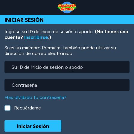
Skip
Skip
Skip
Skip
Pasar
to
to
to
to
al
Top
Navigation
Main
Footer
contenido
INICIAR SESIÓN
of
Content
principal
Page
Ingrese su ID de inicio de sesión o apodo.
(No tienes una
cuenta?
Inscribirse
.)
Si es un miembro Premium, también puede utilizar su
dirección de correo electrónico.
Su
ID
de
inicio
Contraseña
de
sesión
Has olvidado tu contraseña?
o
apodo
Recuérdame