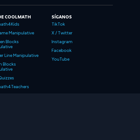
DE COOLMATH
SÍGANOS
ath4Kids
TikTok
ame Manipulative
X / Twitter
en Blocks
Instagram
lative
Facebook
 Line Manipulative
YouTube
n Blocks
lative
Quizzes
ath4Teachers
ath4Parents