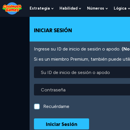
Skip
Skip
Skip
Skip
Pasar
to
to
to
to
al
Estrategia
Habilidad
Números
Lógica
Show
Show
Show
Top
Navigation
Main
Footer
contenido
Submenu
Submenu
Submenu
of
Content
principal
For
For
For
Page
Estrategia
Habilidad
Números
INICIAR SESIÓN
Ingrese su ID de inicio de sesión o apodo.
(No
Si es un miembro Premium, también puede utili
Su
ID
de
inicio
Contraseña
de
sesión
o
Recuérdame
apodo