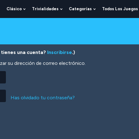
Clásico
Trivialidades
Categorías
Todos Los Juegos
Show
Show
Show
Show
Submenu
Submenu
Submenu
Submenu
For
For
For
For
Lógica
Clásico
Trivialidades
Categorías
 tienes una cuenta?
Inscribirse
.)
zar su dirección de correo electrónico.
Has olvidado tu contraseña?