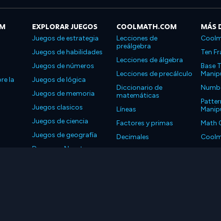
OM
EXPLORAR JUEGOS
COOLMATH.COM
MÁS 
Juegos de estrategia
Lecciones de
Coolm
preálgebra
Juegos de habilidades
Ten Fr
Lecciones de álgebra
Juegos de números
Base T
Lecciones de precálculo
Manipu
re la
Juegos de lógica
Diccionario de
Number
Juegos de memoria
matemáticas
Patter
Juegos clasicos
Líneas
Manipu
Juegos de ciencia
Factores y primas
Math 
Juegos de geografía
Decimales
Coolm
Descarga Nuestras
Propiedades
Coolm
Aplicaciones
LLC. Reservados todos los derechos.