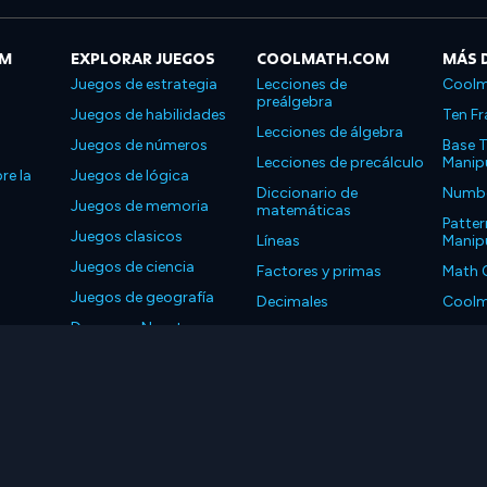
OM
EXPLORAR JUEGOS
COOLMATH.COM
MÁS 
Juegos de estrategia
Lecciones de
Coolm
preálgebra
Juegos de habilidades
Ten Fr
Lecciones de álgebra
Juegos de números
Base T
Lecciones de precálculo
Manipu
re la
Juegos de lógica
Diccionario de
Number
Juegos de memoria
matemáticas
Patter
Juegos clasicos
Líneas
Manipu
Juegos de ciencia
Factores y primas
Math 
Juegos de geografía
Decimales
Coolm
Descarga Nuestras
Propiedades
Coolm
Aplicaciones
LLC. Reservados todos los derechos.