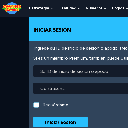
Skip
Skip
Skip
Skip
Pasar
to
to
to
to
al
Estrategia
Habilidad
Números
Lógica
Show
Show
Show
Top
Navigation
Main
Footer
contenido
Submenu
Submenu
Submenu
of
Content
principal
For
For
For
Page
Estrategia
Habilidad
Números
INICIAR SESIÓN
Ingrese su ID de inicio de sesión o apodo.
(No
Si es un miembro Premium, también puede utili
Su
ID
de
inicio
Contraseña
de
sesión
o
Recuérdame
apodo