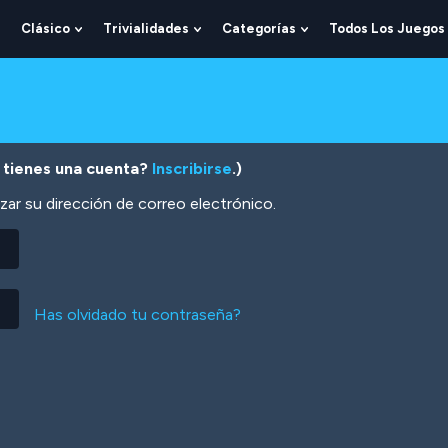
Clásico
Trivialidades
Categorías
Todos Los Juegos
Show
Show
Show
Show
Submenu
Submenu
Submenu
Submenu
For
For
For
For
Lógica
Clásico
Trivialidades
Categorías
 tienes una cuenta?
Inscribirse
.)
zar su dirección de correo electrónico.
Has olvidado tu contraseña?