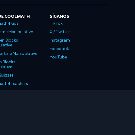
DE COOLMATH
SÍGANOS
ath4Kids
TikTok
ame Manipulative
X / Twitter
en Blocks
Instagram
lative
Facebook
 Line Manipulative
YouTube
n Blocks
lative
Quizzes
ath4Teachers
ath4Parents