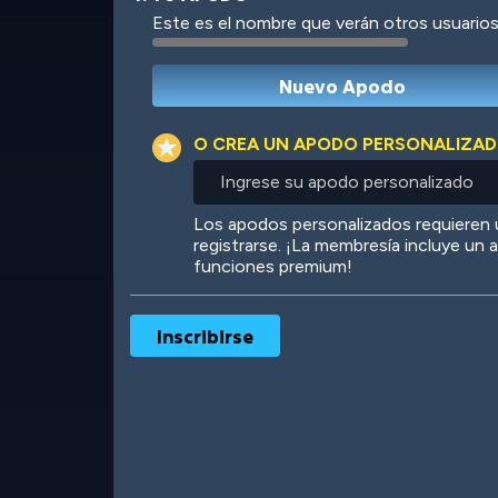
Este es el nombre que verán otros usuarios
Robotic
International
O CREA UN APODO PERSONALIZA
Ingrese
su
apodo
Big City
Starlight
Los apodos personalizados requieren
personalizado
registrarse. ¡La membresía incluye un
funciones premium!
Ooh! Aah!
Night Game