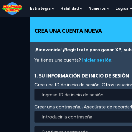
Skip
Skip
Skip
Skip
Pasar
to
to
to
to
al
Estrategia
Habilidad
Números
Lógica
Show
Show
Show
Top
Navigation
Main
Footer
contenido
Submenu
Submenu
Submenu
of
Content
principal
For
For
For
Page
Estrategia
Habilidad
Números
CREA UNA CUENTA NUEVA
¡Bienvenida! ¡Regístrate para ganar XP, subi
Ya tienes una cuenta?
Iniciar sesión
.
1. SU INFORMACIÓN DE INICIO DE SESIÓN
Cree una ID de inicio de sesión. Otros usuarios
Crear una contraseña. ¡Asegúrate de recordar
Introducir
la
contraseña
Confirmar