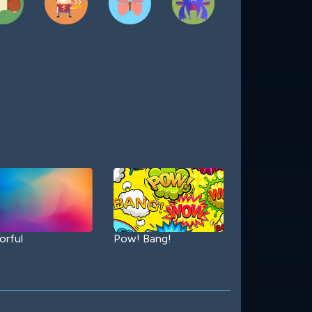
orful
Pow! Bang!