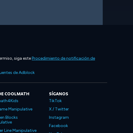
ermiso, siga este
Procedimiento de notificación de
cuentes de Adblock
DE COOLMATH
SÍGANOS
ath4Kids
TikTok
ame Manipulative
X / Twitter
en Blocks
Instagram
lative
Facebook
 Line Manipulative