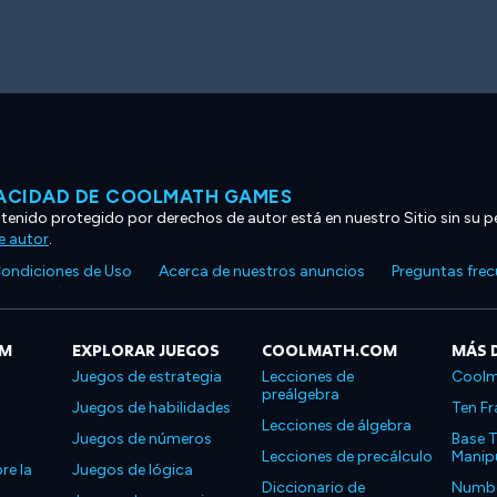
VACIDAD DE COOLMATH GAMES
ntenido protegido por derechos de autor está en nuestro Sitio sin su p
e autor
.
ondiciones de Uso
Acerca de nuestros anuncios
Preguntas fre
OM
EXPLORAR JUEGOS
COOLMATH.COM
MÁS 
Juegos de estrategia
Lecciones de
Coolm
preálgebra
Juegos de habilidades
Ten Fr
Lecciones de álgebra
Juegos de números
Base T
Lecciones de precálculo
Manipu
re la
Juegos de lógica
Diccionario de
Number