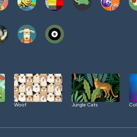
Woof
Jungle Cats
Col