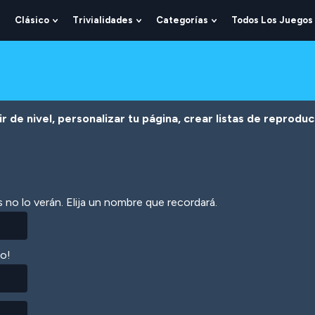
Clásico
Trivialidades
Categorías
Todos Los Juegos
Show
Show
Show
Show
Submenu
Submenu
Submenu
Submenu
For
For
For
For
Lógica
Clásico
Trivialidades
Categorías
r de nivel, personalizar tu página, crear listas de reprodu
 no lo verán. Elija un nombre que recordará.
lo!