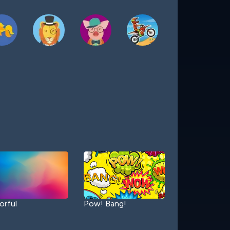
orful
Pow! Bang!