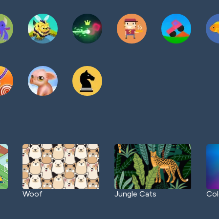
Woof
Jungle Cats
Col