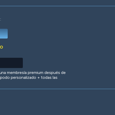
:
Deep Water
On the Beach
Mus
DO
Circuits
Glazed Over
In 
 una membresía premium después de
 apodo personalizado + todas las
Big Spender
Hit the Slopes
Boo