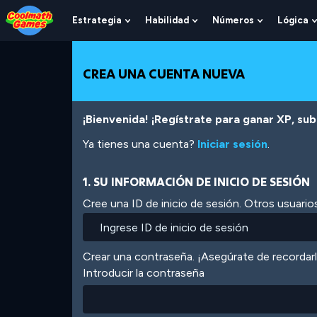
Skip
Skip
Skip
Skip
Pasar
to
to
to
to
al
Estrategia
Habilidad
Números
Lógica
Show
Show
Show
Top
Navigation
Main
Footer
contenido
Submenu
Submenu
Submenu
of
Content
principal
For
For
For
Page
Estrategia
Habilidad
Números
CREA UNA CUENTA NUEVA
¡Bienvenida! ¡Regístrate para ganar XP, subi
Ya tienes una cuenta?
Iniciar sesión
.
1. SU INFORMACIÓN DE INICIO DE SESIÓN
Cree una ID de inicio de sesión. Otros usuarios
Crear una contraseña. ¡Asegúrate de recordar
Introducir la contraseña