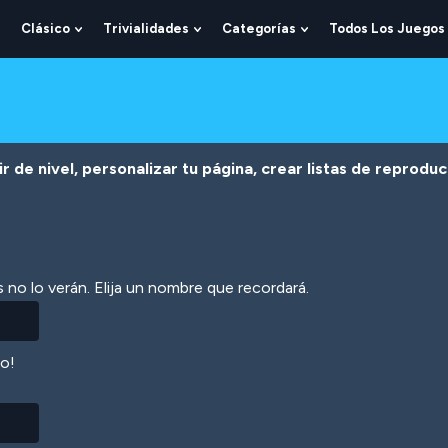
Clásico
Trivialidades
Categorías
Todos Los Juegos
Show
Show
Show
Show
Submenu
Submenu
Submenu
Submenu
For
For
For
For
Lógica
Clásico
Trivialidades
Categorías
r de nivel, personalizar tu página, crear listas de reprodu
 no lo verán. Elija un nombre que recordará.
lo!