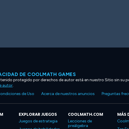
VACIDAD DE COOLMATH GAMES
ntenido protegido por derechos de autor está en nuestro Sitio sin su p
e autor
.
ondiciones de Uso
Acerca de nuestros anuncios
Preguntas fre
OM
EXPLORAR JUEGOS
COOLMATH.COM
MÁS 
Juegos de estrategia
Lecciones de
Coolm
preálgebra