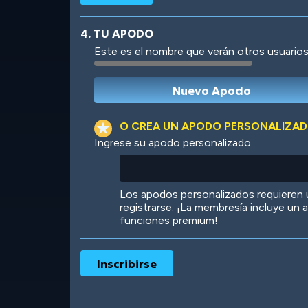
4. TU APODO
Este es el nombre que verán otros usuarios
Robotic
International
O CREA UN APODO PERSONALIZA
Ingrese su apodo personalizado
Big City
Starlight
Los apodos personalizados requieren
registrarse. ¡La membresía incluye un
funciones premium!
Ooh! Aah!
Night Game