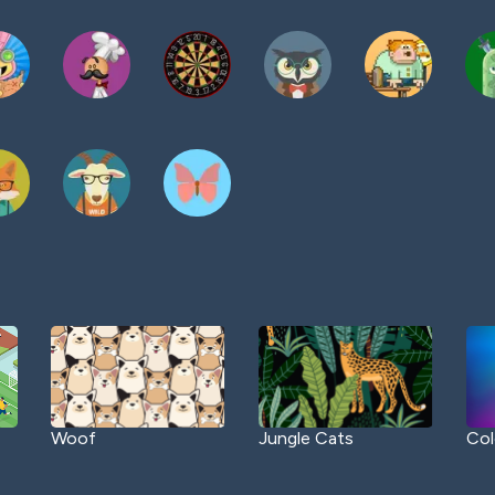
Woof
Jungle Cats
Col