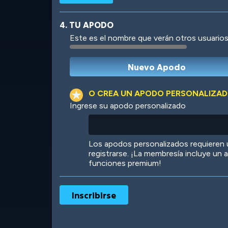
4. TU APODO
Este es el nombre que verán otros usuarios
Robotic
International
O CREA UN APODO PERSONALIZA
Ingrese su apodo personalizado
Big City
Starlight
Los apodos personalizados requieren
registrarse. ¡La membresía incluye un
funciones premium!
Ooh! Aah!
Night Game