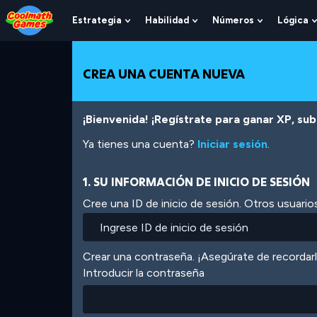
Skip
Skip
Skip
Skip
Pasar
to
to
to
to
al
Estrategia
Habilidad
Números
Lógica
Show
Show
Show
Top
Navigation
Main
Footer
contenido
Submenu
Submenu
Submenu
of
Content
principal
For
For
For
Page
Estrategia
Habilidad
Números
CREA UNA CUENTA NUEVA
¡Bienvenida! ¡Regístrate para ganar XP, subi
Ya tienes una cuenta?
Iniciar sesión
.
1. SU INFORMACIÓN DE INICIO DE SESIÓN
Cree una ID de inicio de sesión. Otros usuarios
Crear una contraseña. ¡Asegúrate de recordar
Introducir la contraseña