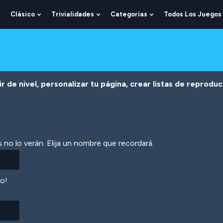
Clásico
Trivialidades
Categorías
Todos Los Juegos
Show
Show
Show
Show
Submenu
Submenu
Submenu
Submenu
For
For
For
For
Lógica
Clásico
Trivialidades
Categorías
r de nivel, personalizar tu página, crear listas de reprodu
 no lo verán. Elija un nombre que recordará.
lo!