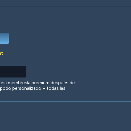
:
Deep Water
On the Beach
Mus
DO
Circuits
Glazed Over
In 
 una membresía premium después de
 apodo personalizado + todas las
Big Spender
Hit the Slopes
Boo