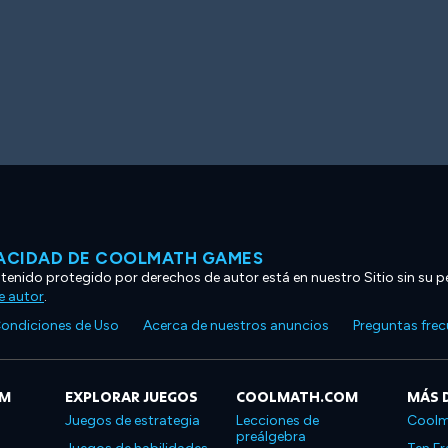
VACIDAD DE COOLMATH GAMES
ntenido protegido por derechos de autor está en nuestro Sitio sin su p
e autor
.
ondiciones de Uso
Acerca de nuestros anuncios
Preguntas fre
OM
EXPLORAR JUEGOS
COOLMATH.COM
MÁS 
Juegos de estrategia
Lecciones de
Coolm
preálgebra