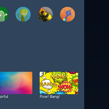
orful
Pow! Bang!