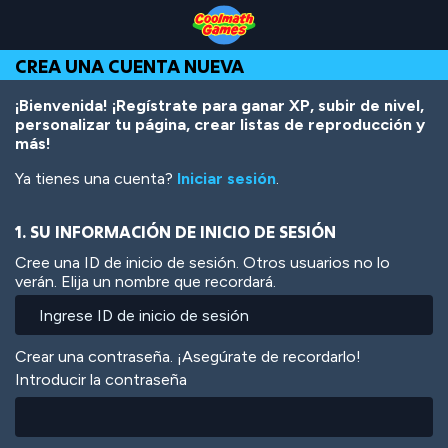
Skip
Skip
Skip
Skip
Pasar
to
to
to
to
al
Top
Navigation
Main
Footer
contenido
CREA UNA CUENTA NUEVA
of
Content
principal
Page
¡Bienvenida! ¡Regístrate para ganar XP, subir de nivel,
personalizar tu página, crear listas de reproducción y
más!
Ya tienes una cuenta?
Iniciar sesión
.
1. SU INFORMACIÓN DE INICIO DE SESIÓN
Cree una ID de inicio de sesión. Otros usuarios no lo
verán. Elija un nombre que recordará.
Crear una contraseña. ¡Asegúrate de recordarlo!
Introducir la contraseña