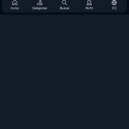
Preguntas frecuentes sobre la suscripción
Inicio
Categorías
Buscar
Perfil
ES
Soporte de suscripción
Blog
Developers
CONTÁCTENOS
Accessibility
EXPLORAR JUEGOS
Juegos de estrategia
Juegos de habilidades
Juegos de números
Juegos de lógica
Juegos de memoria
Juegos clasicos
Juegos de ciencia
Juegos de geografía
Descarga Nuestras Aplicaciones