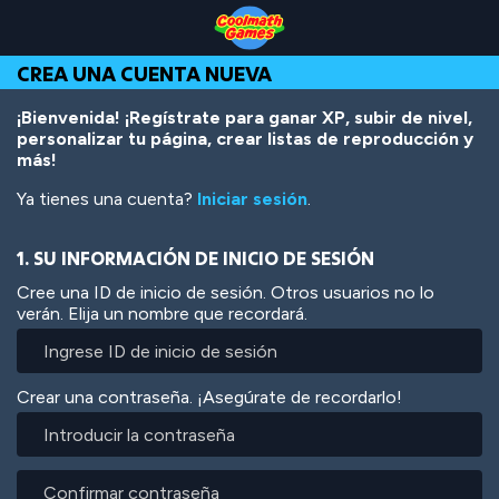
Skip
Skip
Skip
Skip
Pasar
to
to
to
to
al
Top
Navigation
Main
Footer
contenido
CREA UNA CUENTA NUEVA
of
Content
principal
Page
¡Bienvenida! ¡Regístrate para ganar XP, subir de nivel,
personalizar tu página, crear listas de reproducción y
más!
Ya tienes una cuenta?
Iniciar sesión
.
1. SU INFORMACIÓN DE INICIO DE SESIÓN
Cree una ID de inicio de sesión. Otros usuarios no lo
verán. Elija un nombre que recordará.
Crear una contraseña. ¡Asegúrate de recordarlo!
Introducir
la
contraseña
Confirmar