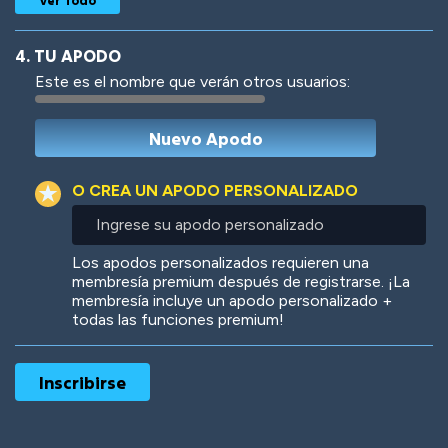
4. TU APODO
Este es el nombre que verán otros usuarios:
Woof
Jungle Cats
O CREA UN APODO PERSONALIZADO
Ingrese
su
apodo
Colorful
Pow! Bang!
Los apodos personalizados requieren una
personalizado
membresía premium después de registrarse. ¡La
membresía incluye un apodo personalizado +
todas las funciones premium!
Robotic
International