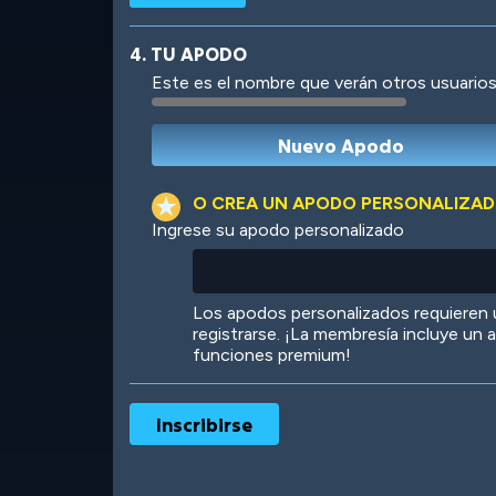
4. TU APODO
Este es el nombre que verán otros usuarios
Robotic
International
O CREA UN APODO PERSONALIZA
Ingrese su apodo personalizado
Big City
Starlight
Los apodos personalizados requieren
registrarse. ¡La membresía incluye un
funciones premium!
Ooh! Aah!
Night Game