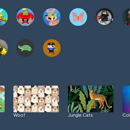
Woof
Jungle Cats
Col