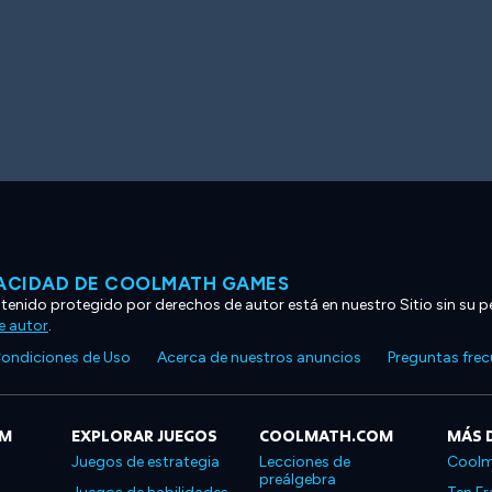
VACIDAD DE COOLMATH GAMES
ntenido protegido por derechos de autor está en nuestro Sitio sin su p
e autor
.
ondiciones de Uso
Acerca de nuestros anuncios
Preguntas fre
OM
EXPLORAR JUEGOS
COOLMATH.COM
MÁS 
Juegos de estrategia
Lecciones de
Coolm
preálgebra