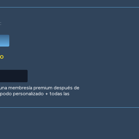
:
Deep Water
On the Beach
Mus
DO
Circuits
Glazed Over
In 
 una membresía premium después de
 apodo personalizado + todas las
Big Spender
Hit the Slopes
Boo