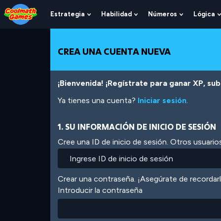
Skip
Skip
Skip
Skip
Pasar
to
to
to
to
al
Estrategia
Habilidad
Números
Lógica
Show
Show
Show
Top
Navigation
Main
Footer
contenido
Submenu
Submenu
Submenu
of
Content
principal
For
For
For
Page
Estrategia
Habilidad
Números
CREA UNA CUENTA NUEVA
¡Bienvenida! ¡Regístrate para ganar XP, subi
Ya tienes una cuenta?
Iniciar sesión
.
1. SU INFORMACIÓN DE INICIO DE SESIÓN
Cree una ID de inicio de sesión. Otros usuarios
Crear una contraseña. ¡Asegúrate de recordar
Introducir la contraseña