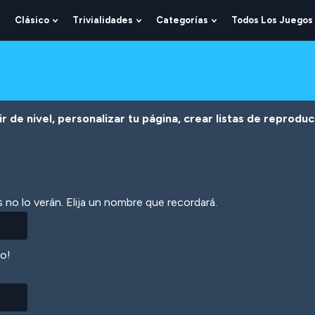
Clásico
Trivialidades
Categorías
Todos Los Juegos
Show
Show
Show
Show
Submenu
Submenu
Submenu
Submenu
For
For
For
For
Lógica
Clásico
Trivialidades
Categorías
r de nivel, personalizar tu página, crear listas de reprodu
 no lo verán. Elija un nombre que recordará.
lo!