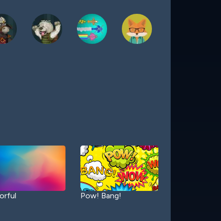
orful
Pow! Bang!