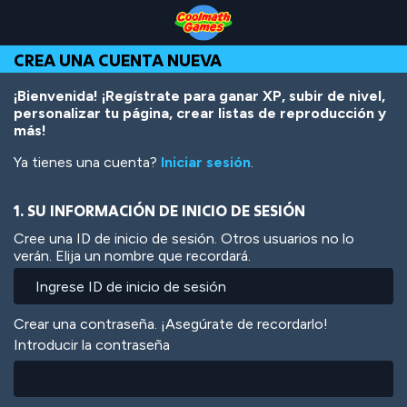
Skip
Skip
Skip
Skip
Pasar
to
to
to
to
al
Top
Navigation
Main
Footer
contenido
CREA UNA CUENTA NUEVA
of
Content
principal
Page
¡Bienvenida! ¡Regístrate para ganar XP, subir de nivel,
personalizar tu página, crear listas de reproducción y
más!
Ya tienes una cuenta?
Iniciar sesión
.
1. SU INFORMACIÓN DE INICIO DE SESIÓN
Cree una ID de inicio de sesión. Otros usuarios no lo
verán. Elija un nombre que recordará.
Crear una contraseña. ¡Asegúrate de recordarlo!
Introducir la contraseña