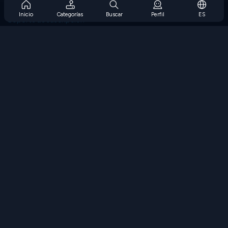
Preguntas frecuentes sobre la suscripción
Inicio
Categorías
Buscar
Perfil
ES
Soporte de suscripción
Blog
Developers
CONTÁCTENOS
Accessibility
EXPLORAR JUEGOS
Juegos de estrategia
Juegos de habilidades
Juegos de números
Juegos de lógica
Juegos de memoria
Juegos clasicos
Juegos de ciencia
Juegos de geografía
Descarga Nuestras Aplicaciones