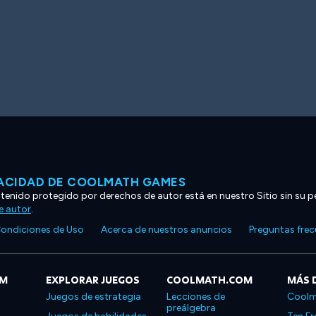
VACIDAD DE COOLMATH GAMES
ntenido protegido por derechos de autor está en nuestro Sitio sin su p
e autor
.
ondiciones de Uso
Acerca de nuestros anuncios
Preguntas fre
OM
EXPLORAR JUEGOS
COOLMATH.COM
MÁS 
Juegos de estrategia
Lecciones de
Coolm
preálgebra