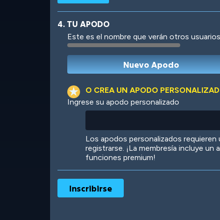
4. TU APODO
Este es el nombre que verán otros usuarios
Robotic
International
O CREA UN APODO PERSONALIZA
Ingrese su apodo personalizado
Big City
Starlight
Los apodos personalizados requieren
registrarse. ¡La membresía incluye un
funciones premium!
Ooh! Aah!
Night Game