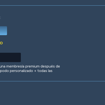
:
Deep Water
On the Beach
Mus
DO
Circuits
Glazed Over
In 
 una membresía premium después de
 apodo personalizado + todas las
Big Spender
Hit the Slopes
Boo