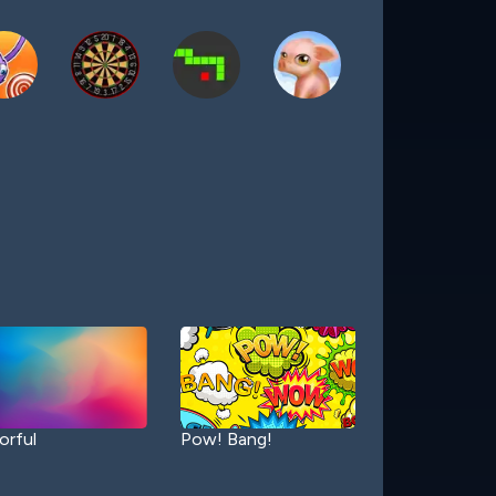
orful
Pow! Bang!