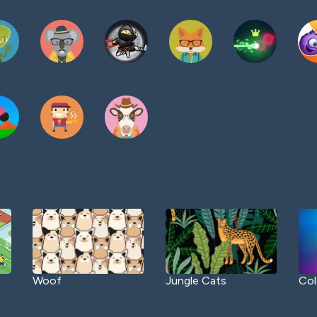
Woof
Jungle Cats
Col