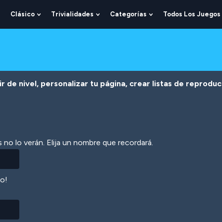
Clásico
Trivialidades
Categorías
Todos Los Juegos
Show
Show
Show
Show
Submenu
Submenu
Submenu
Submenu
For
For
For
For
Lógica
Clásico
Trivialidades
Categorías
r de nivel, personalizar tu página, crear listas de reprodu
 no lo verán. Elija un nombre que recordará.
lo!