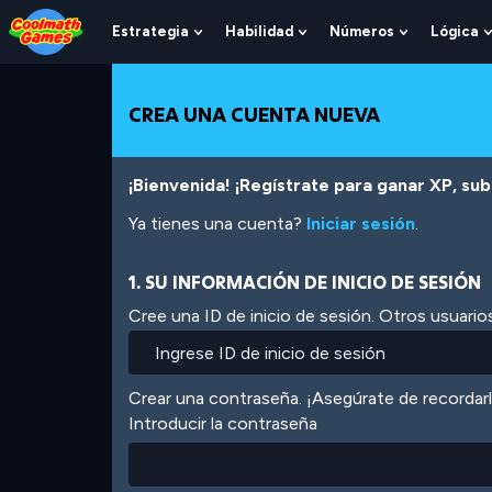
Skip
Skip
Skip
Skip
Pasar
to
to
to
to
al
Estrategia
Habilidad
Números
Lógica
Show
Show
Show
Top
Navigation
Main
Footer
contenido
Submenu
Submenu
Submenu
of
Content
principal
For
For
For
Page
Estrategia
Habilidad
Números
CREA UNA CUENTA NUEVA
¡Bienvenida! ¡Regístrate para ganar XP, subi
Ya tienes una cuenta?
Iniciar sesión
.
1. SU INFORMACIÓN DE INICIO DE SESIÓN
Cree una ID de inicio de sesión. Otros usuarios
Crear una contraseña. ¡Asegúrate de recordar
Introducir la contraseña