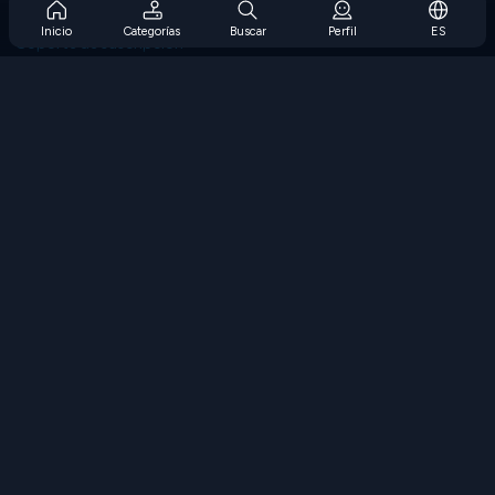
Preguntas frecuentes sobre la suscripción
Inicio
Categorías
Buscar
Perfil
ES
Soporte de suscripción
Blog
Developers
CONTÁCTENOS
Accessibility
EXPLORAR JUEGOS
Juegos de estrategia
Juegos de habilidades
Juegos de números
Juegos de lógica
Juegos de memoria
Juegos clasicos
Juegos de ciencia
Juegos de geografía
Descarga Nuestras Aplicaciones