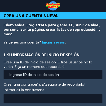
Skip
Skip
Skip
Skip
Pasar
to
to
to
to
al
Top
Navigation
Main
Footer
contenido
CREA UNA CUENTA NUEVA
of
Content
principal
Page
¡Bienvenida! ¡Regístrate para ganar XP, subir de nivel,
personalizar tu página, crear listas de reproducción y
más!
Ya tienes una cuenta?
Iniciar sesión
.
1. SU INFORMACIÓN DE INICIO DE SESIÓN
Cree una ID de inicio de sesión. Otros usuarios no lo
verán. Elija un nombre que recordará.
Crear una contraseña. ¡Asegúrate de recordarlo!
Introducir la contraseña