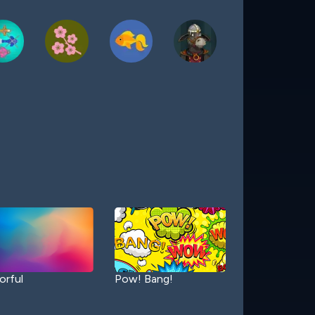
orful
Pow! Bang!