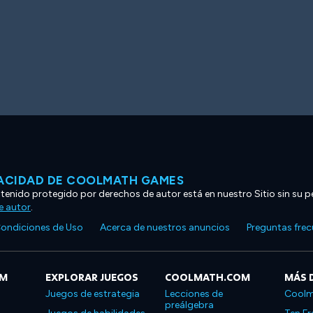
VACIDAD DE COOLMATH GAMES
ntenido protegido por derechos de autor está en nuestro Sitio sin su p
e autor
.
ondiciones de Uso
Acerca de nuestros anuncios
Preguntas fre
OM
EXPLORAR JUEGOS
COOLMATH.COM
MÁS 
Juegos de estrategia
Lecciones de
Coolm
preálgebra