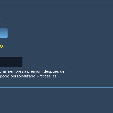
:
Deep Water
On the Beach
Mus
DO
Circuits
Glazed Over
In 
 una membresía premium después de
 apodo personalizado + todas las
Big Spender
Hit the Slopes
Boo