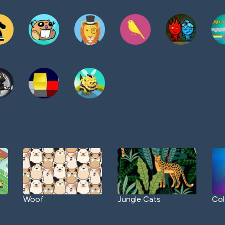
Woof
Jungle Cats
Col