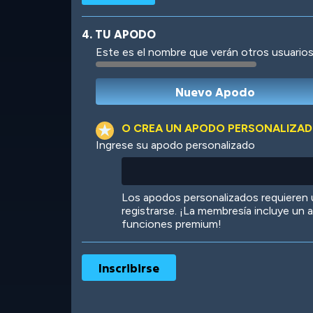
4. TU APODO
Este es el nombre que verán otros usuarios
Robotic
International
O CREA UN APODO PERSONALIZA
Ingrese su apodo personalizado
Big City
Starlight
Los apodos personalizados requieren
registrarse. ¡La membresía incluye un
funciones premium!
Ooh! Aah!
Night Game