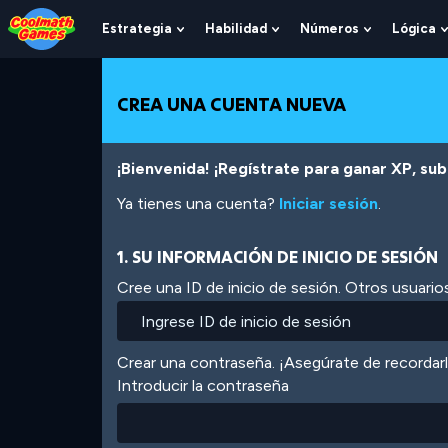
Skip
Skip
Skip
Skip
Pasar
to
to
to
to
al
Estrategia
Habilidad
Números
Lógica
Show
Show
Show
Top
Navigation
Main
Footer
contenido
Submenu
Submenu
Submenu
of
Content
principal
For
For
For
Page
Estrategia
Habilidad
Números
CREA UNA CUENTA NUEVA
¡Bienvenida! ¡Regístrate para ganar XP, subi
Ya tienes una cuenta?
Iniciar sesión
.
1. SU INFORMACIÓN DE INICIO DE SESIÓN
Cree una ID de inicio de sesión. Otros usuarios
Crear una contraseña. ¡Asegúrate de recordar
Introducir la contraseña