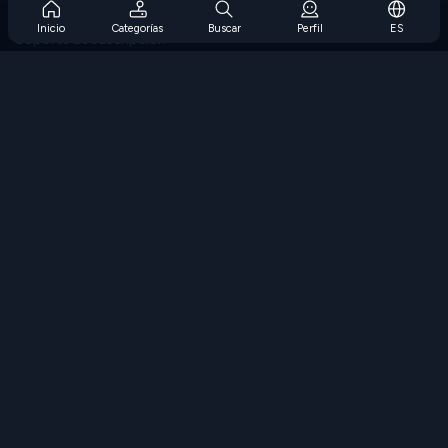
Preguntas frecuentes sobre la suscripción
Inicio
Categorías
Buscar
Perfil
ES
Soporte de suscripción
Blog
Developers
CONTÁCTENOS
Accessibility
EXPLORAR JUEGOS
Juegos de estrategia
Juegos de habilidades
Juegos de números
Juegos de lógica
Juegos de memoria
Juegos clasicos
Juegos de ciencia
Juegos de geografía
Descarga Nuestras Aplicaciones