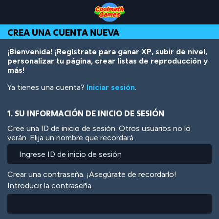
Skip
Skip
Skip
Skip
Pasar
to
to
to
to
al
Top
Navigation
Main
Footer
contenido
CREA UNA CUENTA NUEVA
of
Content
principal
Page
¡Bienvenida! ¡Regístrate para ganar XP, subir de nivel,
personalizar tu página, crear listas de reproducción y
más!
Ya tienes una cuenta?
Iniciar sesión
.
1. SU INFORMACIÓN DE INICIO DE SESIÓN
Cree una ID de inicio de sesión. Otros usuarios no lo
verán. Elija un nombre que recordará.
Crear una contraseña. ¡Asegúrate de recordarlo!
Introducir la contraseña