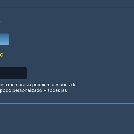
:
Deep Water
On the Beach
Mus
DO
Circuits
Glazed Over
In 
 una membresía premium después de
 apodo personalizado + todas las
Big Spender
Hit the Slopes
Boo