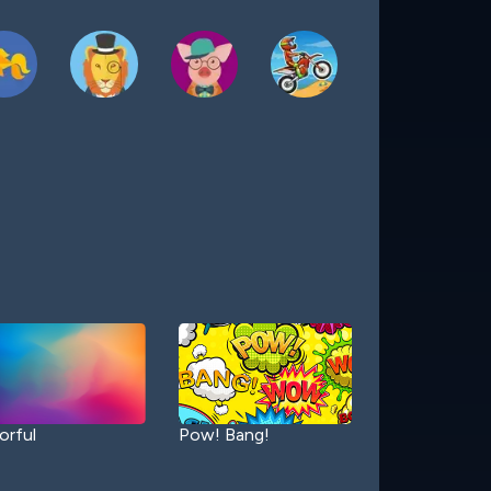
orful
Pow! Bang!