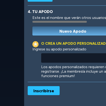
4. TU APODO
Este es el nombre que verán otros usuarios
Robotic
International
O CREA UN APODO PERSONALIZA
Ingrese su apodo personalizado
Big City
Starlight
Los apodos personalizados requieren
registrarse. ¡La membresía incluye un
funciones premium!
Ooh! Aah!
Night Game