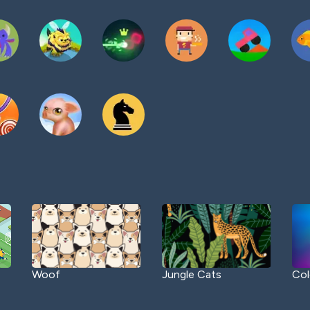
Woof
Jungle Cats
Col