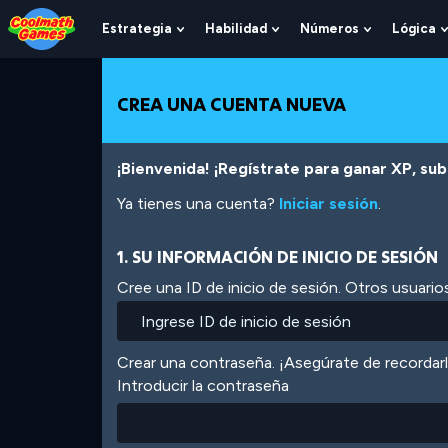
Skip
Skip
Skip
Skip
Pasar
to
to
to
to
al
Estrategia
Habilidad
Números
Lógica
Show
Show
Show
Top
Navigation
Main
Footer
contenido
Submenu
Submenu
Submenu
of
Content
principal
For
For
For
Page
Estrategia
Habilidad
Números
CREA UNA CUENTA NUEVA
¡Bienvenida! ¡Regístrate para ganar XP, subi
Ya tienes una cuenta?
Iniciar sesión
.
1. SU INFORMACIÓN DE INICIO DE SESIÓN
Cree una ID de inicio de sesión. Otros usuarios
Crear una contraseña. ¡Asegúrate de recordar
Introducir la contraseña