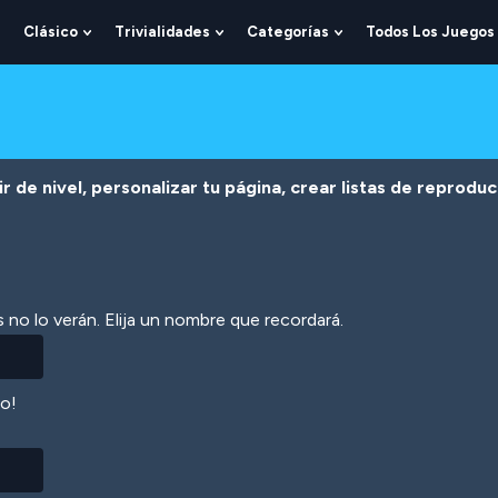
Clásico
Trivialidades
Categorías
Todos Los Juegos
Show
Show
Show
Show
Submenu
Submenu
Submenu
Submenu
For
For
For
For
Lógica
Clásico
Trivialidades
Categorías
r de nivel, personalizar tu página, crear listas de reprodu
 no lo verán. Elija un nombre que recordará.
lo!