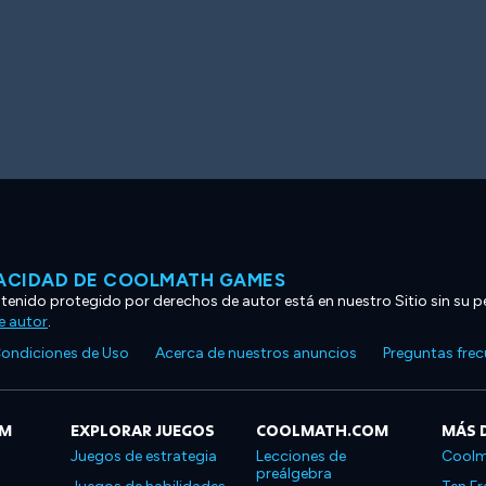
VACIDAD DE COOLMATH GAMES
ntenido protegido por derechos de autor está en nuestro Sitio sin su p
e autor
.
ondiciones de Uso
Acerca de nuestros anuncios
Preguntas fre
OM
EXPLORAR JUEGOS
COOLMATH.COM
MÁS 
Juegos de estrategia
Lecciones de
Coolm
preálgebra