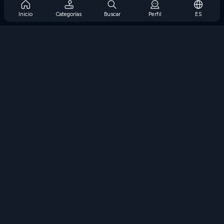
Preguntas frecuentes sobre la suscripción
Inicio
Categorías
Buscar
Perfil
ES
Soporte de suscripción
Blog
Developers
CONTÁCTENOS
Accessibility
EXPLORAR JUEGOS
Juegos de estrategia
Juegos de habilidades
Juegos de números
Juegos de lógica
Juegos de memoria
Juegos clasicos
Juegos de ciencia
Juegos de geografía
Descarga Nuestras Aplicaciones