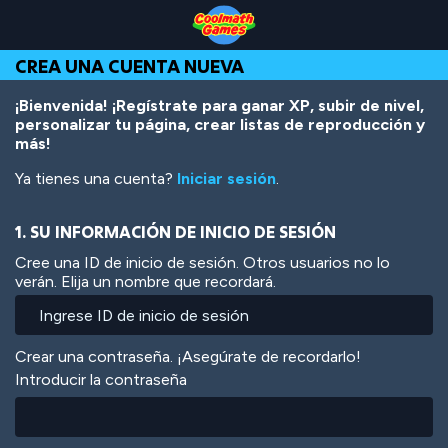
Skip
Skip
Skip
Skip
Pasar
to
to
to
to
al
Top
Navigation
Main
Footer
contenido
CREA UNA CUENTA NUEVA
of
Content
principal
Page
¡Bienvenida! ¡Regístrate para ganar XP, subir de nivel,
personalizar tu página, crear listas de reproducción y
más!
Ya tienes una cuenta?
Iniciar sesión
.
1. SU INFORMACIÓN DE INICIO DE SESIÓN
Cree una ID de inicio de sesión. Otros usuarios no lo
verán. Elija un nombre que recordará.
Crear una contraseña. ¡Asegúrate de recordarlo!
Introducir la contraseña