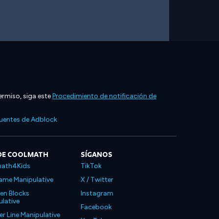
ermiso, siga este
Procedimiento de notificación de
cuentes de Adblock
DE COOLMATH
SÍGANOS
ath4Kids
TikTok
ame Manipulative
X / Twitter
en Blocks
Instagram
lative
Facebook
 Line Manipulative