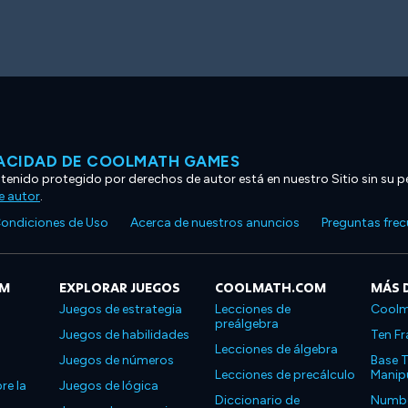
VACIDAD DE COOLMATH GAMES
ntenido protegido por derechos de autor está en nuestro Sitio sin su p
e autor
.
ondiciones de Uso
Acerca de nuestros anuncios
Preguntas fre
OM
EXPLORAR JUEGOS
COOLMATH.COM
MÁS 
Juegos de estrategia
Lecciones de
Coolm
preálgebra
Juegos de habilidades
Ten Fr
Lecciones de álgebra
Juegos de números
Base T
Lecciones de precálculo
Manipu
re la
Juegos de lógica
Diccionario de
Number