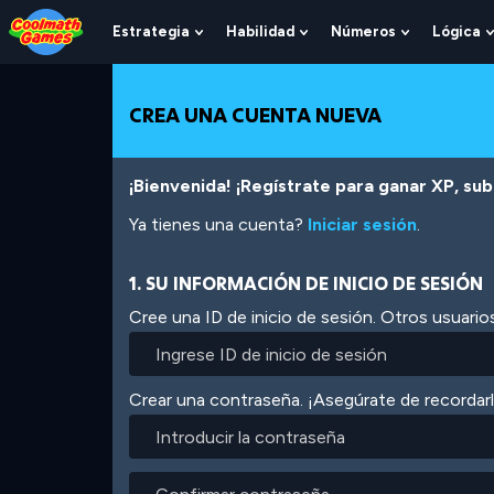
Skip
Skip
Skip
Skip
Pasar
to
to
to
to
al
Estrategia
Habilidad
Números
Lógica
Show
Show
Show
Top
Navigation
Main
Footer
contenido
Submenu
Submenu
Submenu
of
Content
principal
For
For
For
Page
Estrategia
Habilidad
Números
CREA UNA CUENTA NUEVA
¡Bienvenida! ¡Regístrate para ganar XP, subi
Ya tienes una cuenta?
Iniciar sesión
.
1. SU INFORMACIÓN DE INICIO DE SESIÓN
Cree una ID de inicio de sesión. Otros usuarios
Crear una contraseña. ¡Asegúrate de recordar
Introducir
la
contraseña
Confirmar