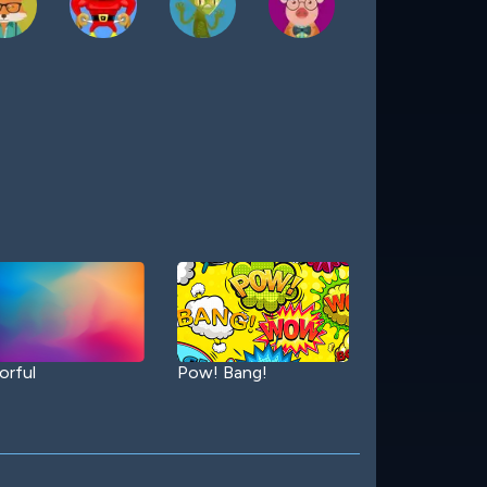
orful
Pow! Bang!