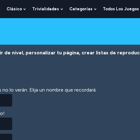
Clásico
Trivialidades
Categorías
Todos Los Juegos
Show
Show
Show
Show
Submenu
Submenu
Submenu
Submenu
For
For
For
For
Lógica
Clásico
Trivialidades
Categorías
r de nivel, personalizar tu página, crear listas de reprodu
 no lo verán. Elija un nombre que recordará.
lo!