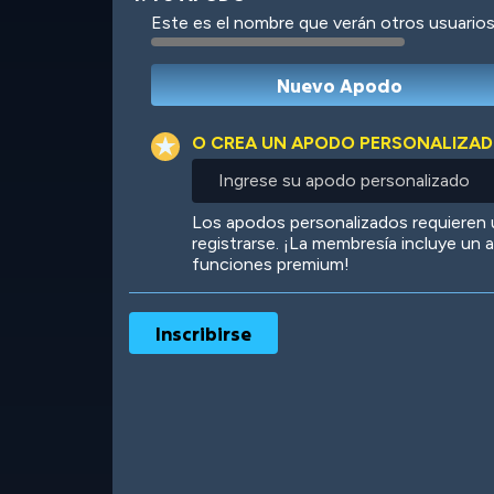
Este es el nombre que verán otros usuarios
Robotic
International
O CREA UN APODO PERSONALIZA
Ingrese
su
apodo
Big City
Starlight
Los apodos personalizados requieren
personalizado
registrarse. ¡La membresía incluye un
funciones premium!
Ooh! Aah!
Night Game