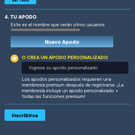
4. TU APODO
Este es el nombre que verán otros usuarios:
Woof
Jungle Cats
O CREA UN APODO PERSONALIZADO
Ingrese
su
apodo
Colorful
Pow! Bang!
Los apodos personalizados requieren una
personalizado
membresía premium después de registrarse. ¡La
membresía incluye un apodo personalizado +
todas las funciones premium!
Robotic
International