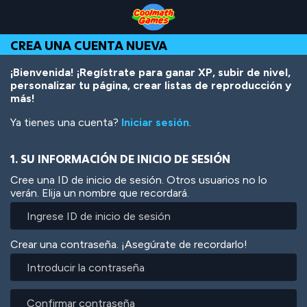
Skip
Skip
Skip
Skip
Pasar
to
to
to
to
al
Top
Navigation
Main
Footer
contenido
CREA UNA CUENTA NUEVA
of
Content
principal
Page
¡Bienvenida! ¡Regístrate para ganar XP, subir de nivel,
personalizar tu página, crear listas de reproducción y
más!
Ya tienes una cuenta?
Iniciar sesión
.
1. SU INFORMACIÓN DE INICIO DE SESIÓN
Cree una ID de inicio de sesión. Otros usuarios no lo
verán. Elija un nombre que recordará.
Crear una contraseña. ¡Asegúrate de recordarlo!
Introducir
la
contraseña
Confirmar