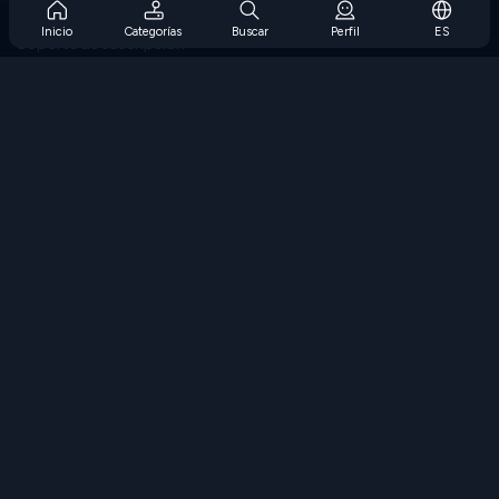
Preguntas frecuentes sobre la suscripción
Inicio
Categorías
Buscar
Perfil
ES
Soporte de suscripción
Blog
Developers
CONTÁCTENOS
Accessibility
EXPLORAR JUEGOS
Juegos de estrategia
Juegos de habilidades
Juegos de números
Juegos de lógica
Juegos de memoria
Juegos clasicos
Juegos de ciencia
Juegos de geografía
Descarga Nuestras Aplicaciones