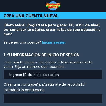
Skip
Skip
Skip
Skip
Pasar
to
to
to
to
al
Top
Navigation
Main
Footer
contenido
CREA UNA CUENTA NUEVA
of
Content
principal
Page
¡Bienvenida! ¡Regístrate para ganar XP, subir de nivel,
personalizar tu página, crear listas de reproducción y
más!
Ya tienes una cuenta?
Iniciar sesión
.
1. SU INFORMACIÓN DE INICIO DE SESIÓN
Cree una ID de inicio de sesión. Otros usuarios no lo
verán. Elija un nombre que recordará.
Crear una contraseña. ¡Asegúrate de recordarlo!
Introducir la contraseña