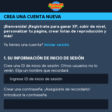
Skip
Skip
Skip
Skip
Pasar
to
to
to
to
al
Top
Navigation
Main
Footer
contenido
CREA UNA CUENTA NUEVA
of
Content
principal
Page
¡Bienvenida! ¡Regístrate para ganar XP, subir de nivel,
personalizar tu página, crear listas de reproducción y
más!
Ya tienes una cuenta?
Iniciar sesión
.
1. SU INFORMACIÓN DE INICIO DE SESIÓN
Cree una ID de inicio de sesión. Otros usuarios no lo
verán. Elija un nombre que recordará.
Crear una contraseña. ¡Asegúrate de recordarlo!
Introducir la contraseña