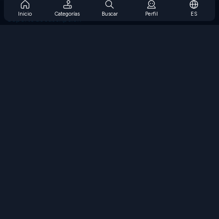
Preguntas frecuentes sobre la suscripción
Inicio
Categorías
Buscar
Perfil
ES
Soporte de suscripción
Blog
Developers
CONTÁCTENOS
Accessibility
EXPLORAR JUEGOS
Juegos de estrategia
Juegos de habilidades
Juegos de números
Juegos de lógica
Juegos de memoria
Juegos clasicos
Juegos de ciencia
Juegos de geografía
Descarga Nuestras Aplicaciones