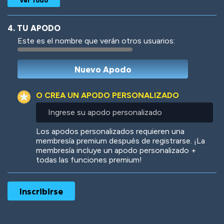
4. TU APODO
Este es el nombre que verán otros usuarios:
Woof
Jungle Cats
O CREA UN APODO PERSONALIZADO
Ingrese
su
apodo
Colorful
Pow! Bang!
Los apodos personalizados requieren una
personalizado
membresía premium después de registrarse. ¡La
membresía incluye un apodo personalizado +
todas las funciones premium!
Robotic
International