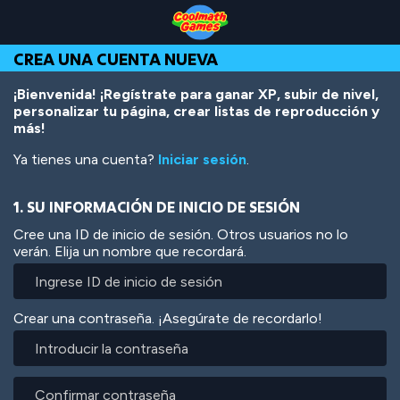
Skip
Skip
Skip
Skip
Pasar
to
to
to
to
al
Top
Navigation
Main
Footer
contenido
CREA UNA CUENTA NUEVA
of
Content
principal
Page
¡Bienvenida! ¡Regístrate para ganar XP, subir de nivel,
personalizar tu página, crear listas de reproducción y
más!
Ya tienes una cuenta?
Iniciar sesión
.
1. SU INFORMACIÓN DE INICIO DE SESIÓN
Cree una ID de inicio de sesión. Otros usuarios no lo
verán. Elija un nombre que recordará.
Crear una contraseña. ¡Asegúrate de recordarlo!
Introducir
la
contraseña
Confirmar