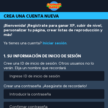
Skip
Skip
Skip
Skip
Pasar
to
to
to
to
al
Top
Navigation
Main
Footer
contenido
CREA UNA CUENTA NUEVA
of
Content
principal
Page
¡Bienvenida! ¡Regístrate para ganar XP, subir de nivel,
personalizar tu página, crear listas de reproducción y
más!
Ya tienes una cuenta?
Iniciar sesión
.
1. SU INFORMACIÓN DE INICIO DE SESIÓN
Cree una ID de inicio de sesión. Otros usuarios no lo
verán. Elija un nombre que recordará.
Crear una contraseña. ¡Asegúrate de recordarlo!
Introducir
la
contraseña
Confirmar