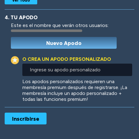
4. TU APODO
Este es el nombre que verán otros usuarios:
Woof
Jungle Cats
O CREA UN APODO PERSONALIZADO
Ingrese
su
apodo
Colorful
Pow! Bang!
Los apodos personalizados requieren una
personalizado
membresía premium después de registrarse. ¡La
membresía incluye un apodo personalizado +
todas las funciones premium!
Robotic
International