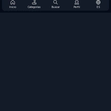
Preguntas frecuentes sobre la suscripción
Inicio
Categorías
Buscar
Perfil
ES
Soporte de suscripción
Blog
Developers
CONTÁCTENOS
Accessibility
EXPLORAR JUEGOS
Juegos de estrategia
Juegos de habilidades
Juegos de números
Juegos de lógica
Juegos de memoria
Juegos clasicos
Juegos de ciencia
Juegos de geografía
Descarga Nuestras Aplicaciones