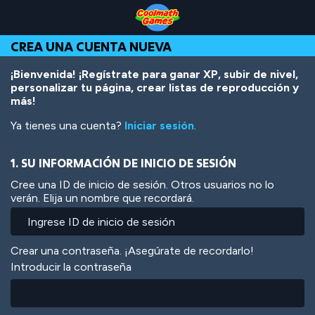
Skip
Skip
Skip
Skip
Pasar
to
to
to
to
al
Top
Navigation
Main
Footer
contenido
CREA UNA CUENTA NUEVA
of
Content
principal
Page
¡Bienvenida! ¡Regístrate para ganar XP, subir de nivel,
personalizar tu página, crear listas de reproducción y
más!
Ya tienes una cuenta?
Iniciar sesión
.
1. SU INFORMACIÓN DE INICIO DE SESIÓN
Cree una ID de inicio de sesión. Otros usuarios no lo
verán. Elija un nombre que recordará.
Crear una contraseña. ¡Asegúrate de recordarlo!
Introducir la contraseña