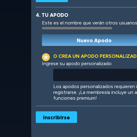
4. TU APODO
Este es el nombre que verán otros usuarios
Robotic
International
O CREA UN APODO PERSONALIZA
Ingrese su apodo personalizado
Big City
Starlight
Los apodos personalizados requieren
registrarse. ¡La membresía incluye un
funciones premium!
Ooh! Aah!
Night Game