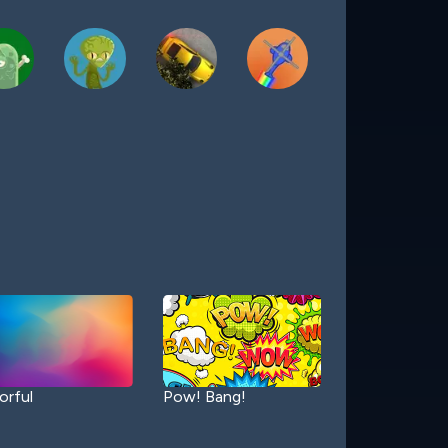
orful
Pow! Bang!