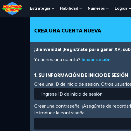
Skip
Skip
Skip
Skip
Pasar
to
to
to
to
al
Estrategia
Habilidad
Números
Lógica
Show
Show
Show
Top
Navigation
Main
Footer
contenido
Submenu
Submenu
Submenu
of
Content
principal
For
For
For
Page
Estrategia
Habilidad
Números
CREA UNA CUENTA NUEVA
¡Bienvenida! ¡Regístrate para ganar XP, subi
Ya tienes una cuenta?
Iniciar sesión
.
1. SU INFORMACIÓN DE INICIO DE SESIÓN
Cree una ID de inicio de sesión. Otros usuarios
Crear una contraseña. ¡Asegúrate de recordar
Introducir la contraseña