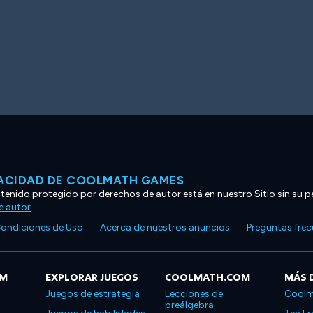
VACIDAD DE COOLMATH GAMES
ntenido protegido por derechos de autor está en nuestro Sitio sin su p
e autor
.
ondiciones de Uso
Acerca de nuestros anuncios
Preguntas fre
OM
EXPLORAR JUEGOS
COOLMATH.COM
MÁS 
Juegos de estrategia
Lecciones de
Coolm
preálgebra