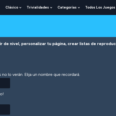
Clásico
Trivialidades
Categorías
Todos Los Juegos
Show
Show
Show
Show
Submenu
Submenu
Submenu
Submenu
For
For
For
For
Lógica
Clásico
Trivialidades
Categorías
r de nivel, personalizar tu página, crear listas de reprodu
 no lo verán. Elija un nombre que recordará.
lo!