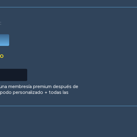
:
Deep Water
On the Beach
Mus
DO
Circuits
Glazed Over
In 
 una membresía premium después de
 apodo personalizado + todas las
Big Spender
Hit the Slopes
Boo