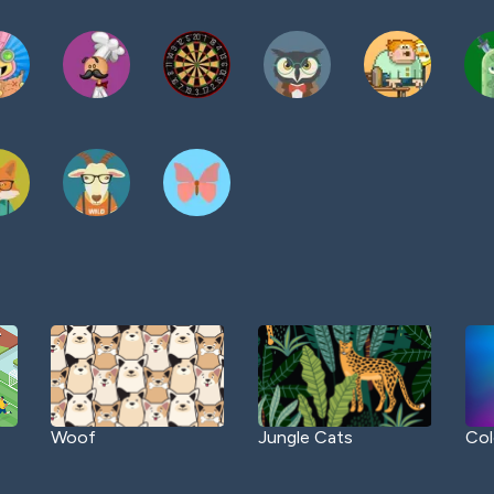
Woof
Jungle Cats
Col