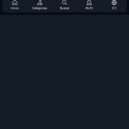
Preguntas frecuentes sobre la suscripción
Inicio
Categorías
Buscar
Perfil
ES
Soporte de suscripción
Blog
Developers
CONTÁCTENOS
Accessibility
EXPLORAR JUEGOS
Juegos de estrategia
Juegos de habilidades
Juegos de números
Juegos de lógica
Juegos de memoria
Juegos clasicos
Juegos de ciencia
Juegos de geografía
Descarga Nuestras Aplicaciones