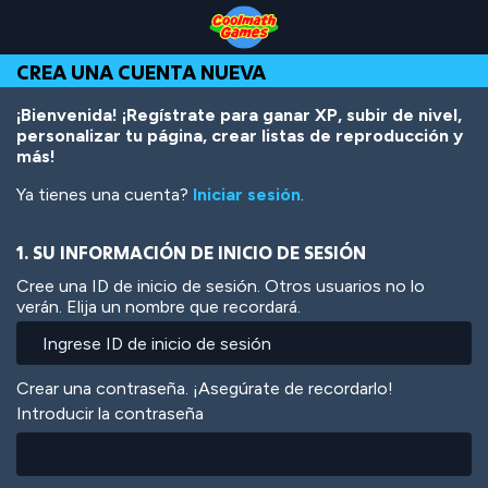
Skip
Skip
Skip
Skip
Pasar
to
to
to
to
al
Top
Navigation
Main
Footer
contenido
CREA UNA CUENTA NUEVA
of
Content
principal
Page
¡Bienvenida! ¡Regístrate para ganar XP, subir de nivel,
personalizar tu página, crear listas de reproducción y
más!
Ya tienes una cuenta?
Iniciar sesión
.
1. SU INFORMACIÓN DE INICIO DE SESIÓN
Cree una ID de inicio de sesión. Otros usuarios no lo
verán. Elija un nombre que recordará.
Crear una contraseña. ¡Asegúrate de recordarlo!
Introducir la contraseña