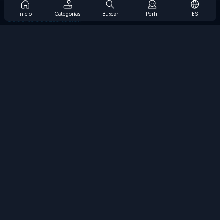
Preguntas frecuentes sobre la suscripción
Inicio
Categorías
Buscar
Perfil
ES
Soporte de suscripción
Blog
Developers
CONTÁCTENOS
Accessibility
EXPLORAR JUEGOS
Juegos de estrategia
Juegos de habilidades
Juegos de números
Juegos de lógica
Juegos de memoria
Juegos clasicos
Juegos de ciencia
Juegos de geografía
Descarga Nuestras Aplicaciones