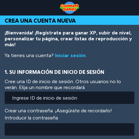
Skip
Skip
Skip
Skip
Pasar
to
to
to
to
al
Top
Navigation
Main
Footer
contenido
CREA UNA CUENTA NUEVA
of
Content
principal
Page
¡Bienvenida! ¡Regístrate para ganar XP, subir de nivel,
personalizar tu página, crear listas de reproducción y
más!
Ya tienes una cuenta?
Iniciar sesión
.
1. SU INFORMACIÓN DE INICIO DE SESIÓN
Cree una ID de inicio de sesión. Otros usuarios no lo
verán. Elija un nombre que recordará.
Crear una contraseña. ¡Asegúrate de recordarlo!
Introducir la contraseña