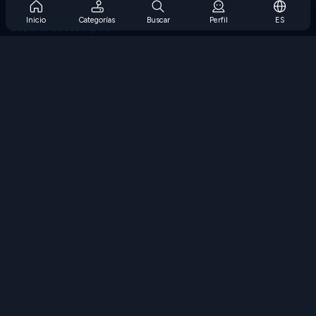
Preguntas frecuentes sobre la suscripción
Inicio
Categorías
Buscar
Perfil
ES
Soporte de suscripción
Blog
Developers
CONTÁCTENOS
Accessibility
EXPLORAR JUEGOS
Juegos de estrategia
Juegos de habilidades
Juegos de números
Juegos de lógica
Juegos de memoria
Juegos clasicos
Juegos de ciencia
Juegos de geografía
Descarga Nuestras Aplicaciones