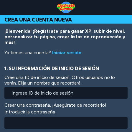
Skip
Skip
Skip
Skip
Pasar
to
to
to
to
al
Top
Navigation
Main
Footer
contenido
CREA UNA CUENTA NUEVA
of
Content
principal
Page
¡Bienvenida! ¡Regístrate para ganar XP, subir de nivel,
personalizar tu página, crear listas de reproducción y
más!
Ya tienes una cuenta?
Iniciar sesión
.
1. SU INFORMACIÓN DE INICIO DE SESIÓN
Cree una ID de inicio de sesión. Otros usuarios no lo
verán. Elija un nombre que recordará.
Crear una contraseña. ¡Asegúrate de recordarlo!
Introducir la contraseña