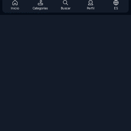
Preguntas frecuentes sobre la suscripción
Inicio
Categorías
Buscar
Perfil
ES
Soporte de suscripción
Blog
Developers
CONTÁCTENOS
Accessibility
EXPLORAR JUEGOS
Juegos de estrategia
Juegos de habilidades
Juegos de números
Juegos de lógica
Juegos de memoria
Juegos clasicos
Juegos de ciencia
Juegos de geografía
Descarga Nuestras Aplicaciones