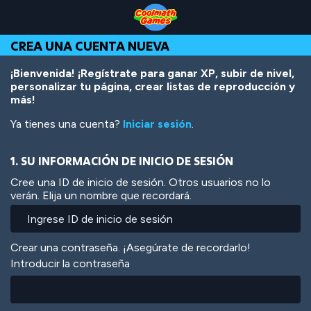
Skip
Skip
Skip
Skip
Pasar
to
to
to
to
al
Top
Navigation
Main
Footer
contenido
CREA UNA CUENTA NUEVA
of
Content
principal
Page
¡Bienvenida! ¡Regístrate para ganar XP, subir de nivel,
personalizar tu página, crear listas de reproducción y
más!
Ya tienes una cuenta?
Iniciar sesión
.
1. SU INFORMACIÓN DE INICIO DE SESIÓN
Cree una ID de inicio de sesión. Otros usuarios no lo
verán. Elija un nombre que recordará.
Crear una contraseña. ¡Asegúrate de recordarlo!
Introducir la contraseña