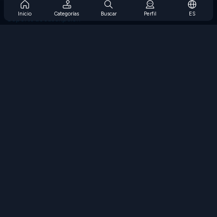
Preguntas frecuentes sobre la suscripción
Inicio
Categorías
Buscar
Perfil
ES
Soporte de suscripción
Blog
Developers
CONTÁCTENOS
Accessibility
EXPLORAR JUEGOS
Juegos de estrategia
Juegos de habilidades
Juegos de números
Juegos de lógica
Juegos de memoria
Juegos clasicos
Juegos de ciencia
Juegos de geografía
Descarga Nuestras Aplicaciones