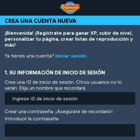
Skip
Skip
Skip
Skip
Pasar
to
to
to
to
al
Top
Navigation
Main
Footer
contenido
CREA UNA CUENTA NUEVA
of
Content
principal
Page
¡Bienvenida! ¡Regístrate para ganar XP, subir de nivel,
personalizar tu página, crear listas de reproducción y
más!
Ya tienes una cuenta?
Iniciar sesión
.
1. SU INFORMACIÓN DE INICIO DE SESIÓN
Cree una ID de inicio de sesión. Otros usuarios no lo
verán. Elija un nombre que recordará.
Crear una contraseña. ¡Asegúrate de recordarlo!
Introducir la contraseña